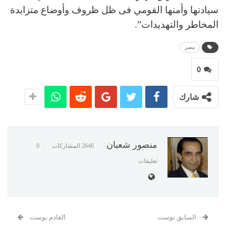
سيادتها وأمنها القومي فى ظل ظروف وأوضاع متزايدة
المخاطر والتهديدات”.
مصر
0
شارك
منصور شعبان
2646 المشاركات
0
تعليقات
السابق بوست
القادم بوست