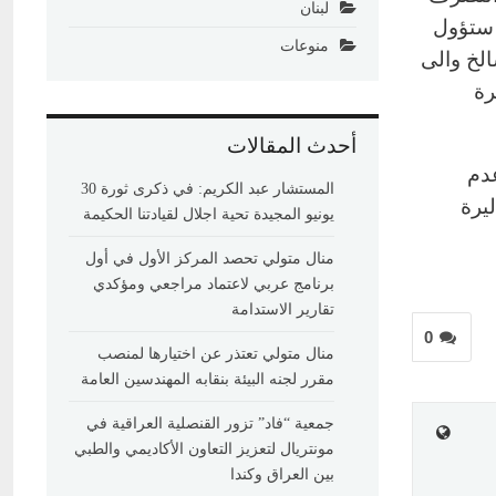
لبنان
 ستؤول
منوعات
الخ والى
6 وال70 ألف ليرة
أحدث المقالات
دم
المستشار عبد الكريم: في ذكرى ثورة 30
يرة
يونيو المجيدة تحية اجلال لقيادتنا الحكيمة
منال متولي تحصد المركز الأول في أول
برنامج عربي لاعتماد مراجعي ومؤكدي
تقارير الاستدامة
0
منال متولي تعتذر عن اختيارها لمنصب
مقرر لجنه البيئة بنقابه المهندسين العامة
جمعية “فاد” تزور القنصلية العراقية في
مونتريال لتعزيز التعاون الأكاديمي والطبي
بين العراق وكندا