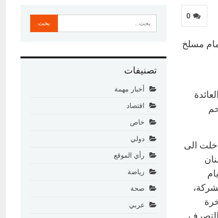
0
ا أمام مسلخ
تصنيفات
أخبار مهمة
عائدة
اقتصاد
حم
خاص
دولي
دخلت الى
رأي الموقع
نان
ام
رياضة
لشركة،
صحة
خرة
عربي
 التصرف