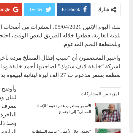
oogle+
Twitter
Facebook
شارك
نفذ، اليوم الإثنين 05/04/2021
بلدية الغازية، قطعوا خلاله الطريق لبعض الوقت، احتج
وللمنطقة اللحم المدعوم.
واعتبر المعتصمون أن “سبب إقفال المسلخ مرده تأخر وز
لشركة “خليفة لايف ستوك” لصاحبيها أحمد خليفة وماجد
بعظمه بسعر مدعوم ب 27 الف ليرة لبنانية ليبيعوه بدورهم للمواطن بسعر أربعين الف ليرة لبنانية”.
وأوضح أ
المزيد من المشاركات
لبنان و
بصرف ال
الأسمر يستغرب عدم دعوة “الإتحاد
العمالي” إلى اجتماع…
الباخرة 
ومنذ ذل
الرابعة
“تجمع رجال الأعمال” يناشد السلطات