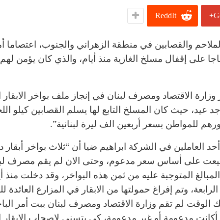
ReddIt
G
، العشرات من أصحاب الملاحم والقصابين في منطقة الزهراني والجنوب، اعتصام
اجا على إقفال مسلخ الغازية منذ أيام، والذي كان يؤمن لهم
ارة الاقتصاد ومصرف لبنان في إنجاز ملف بواخر الابقار ال
 عيد، حيث كان المسلخ التابع لها يسلم القصابين كيلو الل
حد العاملين في الشركة ابراهيم ضيا أن “ثلاث بواخر أبقار 
بيعت على أساس سعر مدعوم، وحتى الان لم يقم مصرف لب
مبالغ المتوجبة عليه من ثمن هذه البواخر، وقد دخلت منذ أي
الرابعة، وتم إفراغ حمولتها من الابقار في المزارع العائدة ل
ك الوقت لم تقم وزارة الاقتصاد ومصرف لبنان ببت أمر البا
، أكانت مدعومة أو غير مدعومة، كي يتسنى لاصحاب الابقار