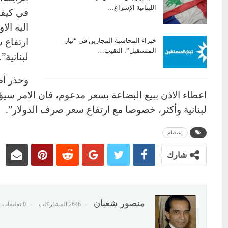
اللبنانية الإسراع…
في كيفي
اليه الا
خبراء المحاسبة المجازين في “تيار
المستقبل”: النقيب…
لبنانية”.
وحذر أص
اعطاء الاذن ببيع البضاعة بسعر مدعوم، فان الامر سيؤ
لبنانية وأكثر، خصوصا مع ارتفاع سعر صرف الدولار”.
إعتصام
شارك
منصور شعبان
2646 المشاركات
0 تعليقات