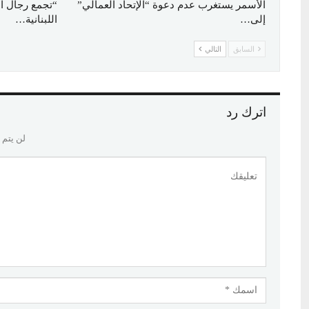
الأسمر يستغرب عدم دعوة “الإتحاد العمالي”
“تجمع رجال ا
إلى…
اللبنانية…
السابق
التالي
اترك رد
لن يتم 