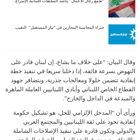
“تجمع رجال الأعمال” يناشد السلطات اللبنانية الإسراع…
خبراء المحاسبة المجازين في “تيار المستقبل”: النقيب…
وقال البيان: “على خلاف ما يشاع، إن لبنان قادر على
النهوض بسرعة فائقة، إذا دخلنا سريعا في تنفيذ خطة
إنقاذية تتضمن حلولا ومعالجات جذرية، وبتضافر جهود
القطاع الخاص اللبناني وأيادي اللبنانيين العاملة الماهرة
والمبدعة في الداخل والخارج”.
ورأى أن “المدخل الإلزامي للحل، هو تشكيل حكومة
إنقاذية تحوذ على ثقة اللبنانيين والمجتمع العربي
والدولي وتكون قادرة على تنفيذ الإصلاحات الشاملة
والاتفاق مع صندوق النقد الدولي والجهات المانحة.