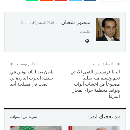
منصور شعبان
2646 المشاركات
0
تعليقات
السابق بوست
القادم بوست
البابا فرنسيس التقى الاباتي
بايدن بعد لقائه بوتين في
نجم وتسلم منه صليباً
جنيف: الحرب الباردة لن
مصنوعاً من اخشاب أبواب
تصب في مصلحة أحد
ونوافذ محطمة جراء انفجار
المرفأ
قد يعجبك ايضا
المزيد عن المؤلف