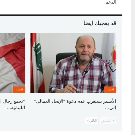
الدعم
قد يعجبك ايضا
اقتصاد
اقتصاد
الأسمر يستغرب عدم دعوة “الإتحاد العمالي”
“تجمع رجال ا
إلى…
اللبنانية…
السابق
التالي