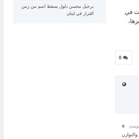
برحيل محسن دلول يسقط اسم من زمن
سية تأسست في
القرار في لبنان
يزها،
0
 بوست
والتوازن