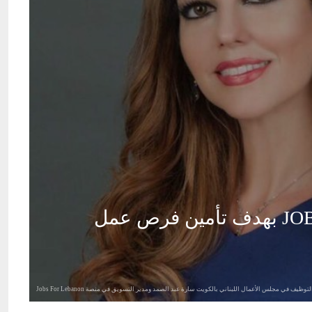
تعاون بين مجلس الأعمال اللبناني في الكويت ومنصة JOBS FOR LEBANON بهدف تأمين فرص عمل
توظيف في مجلس الأعمال اللبناني بالكويت سارة عبد الصمد ومدير التسويق في منصة Jobs For Lebanon