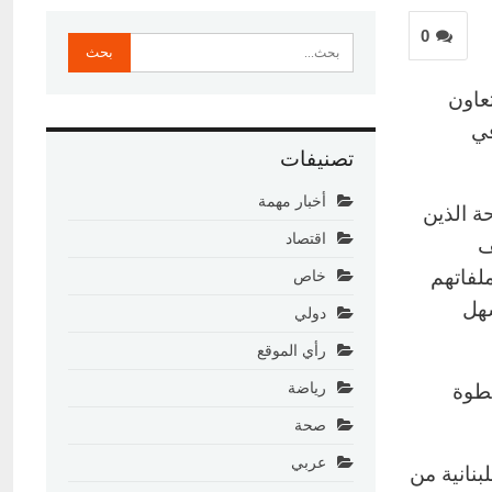
0
Jo، في بيان، عن “التعاون
في
تصنيفات
أخبار مهمة
ة الذين
اقتصاد
ف
لفاتهم
خاص
سهل
دولي
رأي الموقع
خطوة
رياضة
صحة
عربي
نانية من