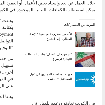
خلال العمل عن بعد وإسناد بعض الأعمال أو العقود الم
يمكن استقطاب الكفاءات اللبنانية الموجودة في الكو
ودعت “ا
المزيد من المشاركات
بكثافة 
الأسمر يستغرب عدم دعوة “الإتحاد
العمالي” إلى اجتماع…
التواصل
“التوفيق
“تجمع رجال الأعمال” يناشد السلطات
من جهته
اللبنانية الإسراع…
تسهيل ع
أخرى. ن
خبراء المحاسبة المجازين في “تيار
في الدو
المستقبل”: النقيب…
على الو
ودعا ال
في الكويت تعاونه ودعمه للمبادرة”.