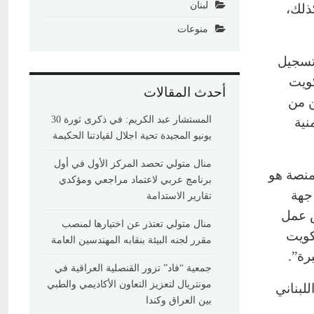
لبنان
ذلك،
منوعات
لتسجيل
كويت
أحدث المقالات
مكن من
المستشار عبد الكريم: في ذكرى ثورة 30
نية
يونيو المجيدة تحية اجلال لقيادتنا الحكيمة
منال متولي تحصد المركز الأول في أول
منصة هو
برنامج عربي لاعتماد مراجعي ومؤكدي
جهة
تقارير الاستدامة
ص عمل
منال متولي تعتذر عن اختيارها لمنصب
كويت
مقرر لجنه البيئة بنقابه المهندسين العامة
رة”.
جمعية “فاد” تزور القنصلية العراقية في
مونتريال لتعزيز التعاون الأكاديمي والطبي
لبناني
بين العراق وكندا