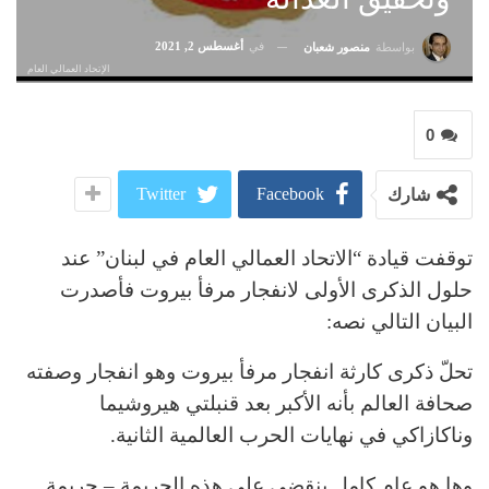
في
أغسطس 2, 2021
بواسطة
منصور شعبان
الإتحاد العمالي العام
0
Twitter
Facebook
شارك
توقفت قيادة “الاتحاد العمالي العام في لبنان” عند
حلول الذكرى الأولى لانفجار مرفأ بيروت فأصدرت
البيان التالي نصه:
تحلّ ذكرى كارثة انفجار مرفأ بيروت وهو انفجار وصفته
صحافة العالم بأنه الأكبر بعد قنبلتي هيروشيما
وناكازاكي في نهايات الحرب العالمية الثانية.
وها هو عام كامل ينقضي على هذه الجريمة – جريمة