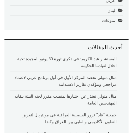
عربي
لبنان
منوعات
أحدث المقالات
المستشار عبد الكريم: في ذكرى ثورة 30 يونيو المجيدة تحية
اجلال لقيادتنا الحكيمة
منال متولي تحصد المركز الأول في أول برنامج عربي لاعتماد
مراجعي ومؤكدي تقارير الاستدامة
منال متولي تعتذر عن اختيارها لمنصب مقرر لجنه البيئة بنقابه
المهندسين العامة
جمعية “فاد” تزور القنصلية العراقية في مونتريال لتعزيز
التعاون الأكاديمي والطبي بين العراق وكندا