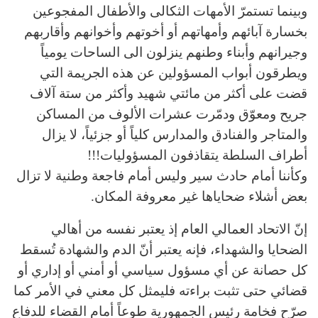
وبينما تستمرّ الأمهات الثكالى والأطفال المفجوعين
بخسارة آبائهم وأمهاتهم أو أخوتهم وأخوانهم وأقاربهم
وجيرانهم وأبناء وطنهم ينزلون الى الساحات يومياً
ويطرقون أبواب المسؤولين عن هذه الجريمة التي
قضت على أكثر من مائتي شهيد وأكثر من ستة آلاف
جريح ومعوّق ودمّرت عشرات الألوف من المساكن
والمتاجر والفنادق والمدارس كلياً أو جزئياً، لا يزال
أطراف السلطة يتقاذفون المسؤوليات!!!
وكأننا أمام حادث سير وليس أمام فاجعة وطنية لا تزال
بعض أشلاء ضحاياها غير معروفة المكان.
إنّ الاتحاد العمالي العام إذ يعتبر نفسه من أهالي
الضحايا والشهداء، فإنه يعتبر أنّ الدم والشهادة تُسقط
كل حصانة عن أي مسؤول سياسي أو أمني أو إداري أو
قضائي حتى تثبت براءته فليمثل كل معني في الأمر كما
صرّح فخامة رئيس الجمهورية طوعاً أمام القضاء للدفاع