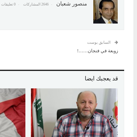
منصور شعبان
2646 المشاركات
0 تعليقات
السابق بوست
زوبعة في فنجان……!
قد يعجبك ايضا