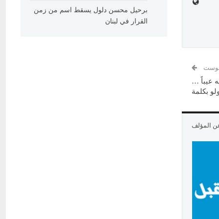
برحيل محسن دلول يسقط اسم من زمن
القرار في لبنان
 بوست
 عيباً …
و بكلمة
عن المؤلف