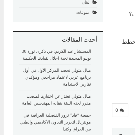
لبنان
منوعات
ف؟
أحدث المقالات
 خطط
المستشار عبد الكريم: في ذكرى ثورة 30
يونيو المجيدة تحية اجلال لقيادتنا الحكيمة
منال متولي تحصد المركز الأول في أول
برنامج عربي لاعتماد مراجعي ومؤكدي
تقارير الاستدامة
منال متولي تعتذر عن اختيارها لمنصب
مقرر لجنه البيئة بنقابه المهندسين العامة
0
جمعية “فاد” تزور القنصلية العراقية في
مونتريال لتعزيز التعاون الأكاديمي والطبي
بين العراق وكندا