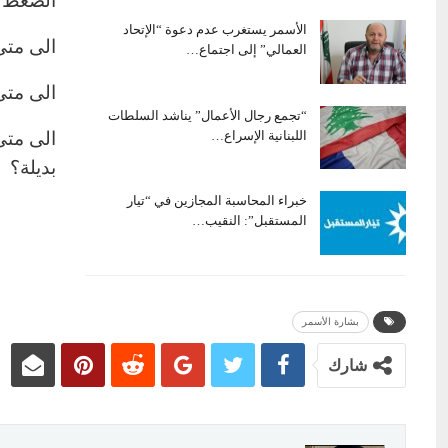
الضغط ع
الأسمر يستغرب عدم دعوة “الإتحاد
الى متى
العمالي” إلى اجتماع…
الى متى
“تجمع رجال الأعمال” يناشد السلطات
اللبنانية الإسراع…
الى متى
بديلة؟
خبراء المحاسبة المجازين في “تيار
المستقبل”: النقيب…
بشارة الأسمر
شارك