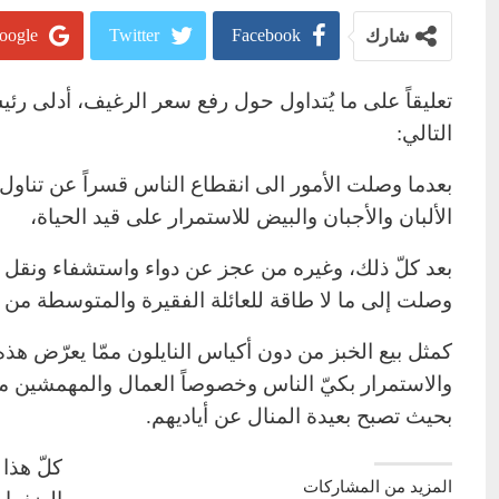
oogle+
Twitter
Facebook
شارك
تعليقاً على ما يُتداول حول رفع سعر الرغيف، أدلى رئيس
التالي:
بعدما وصلت الأمور الى انقطاع الناس قسراً عن تناول ا
الألبان والأجبان والبيض للاستمرار على قيد الحياة،
بعد كلّ ذلك، وغيره من عجز عن دواء واستشفاء ونقل وا
وصلت إلى ما لا طاقة للعائلة الفقيرة والمتوسطة من ا
كمثل بيع الخبز من دون أكياس النايلون ممّا يعرّض هذه
والاستمرار بكيّ الناس وخصوصاً العمال والمهمشين م
بحيث تصبح بعيدة المنال عن أياديهم.
كلّ هذا
المزيد من المشاركات