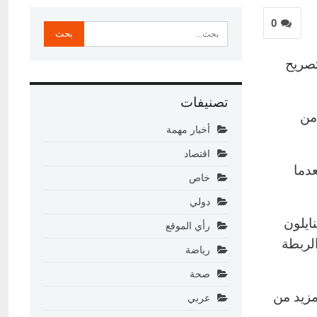
0
تصريح
تصنيفات
 من
أخبار مهمة
اقتصاد
عدما
خاص
دولي
ايلون
رأي الموقع
لربطة
رياضة
صحة
مزيد من
عربي