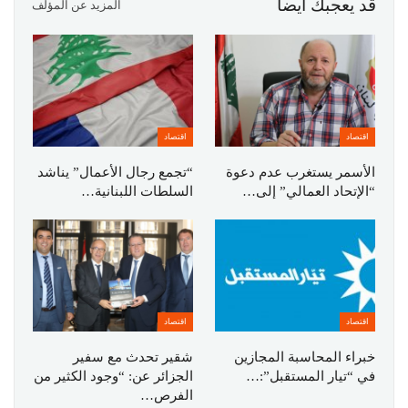
قد يعجبك ايضا
المزيد عن المؤلف
اقتصاد
اقتصاد
الأسمر يستغرب عدم دعوة
“تجمع رجال الأعمال” يناشد
“الإتحاد العمالي” إلى…
السلطات اللبنانية…
اقتصاد
اقتصاد
خبراء المحاسبة المجازين
شقير تحدث مع سفير
في “تيار المستقبل”:…
الجزائر عن: “وجود الكثير من
الفرص…