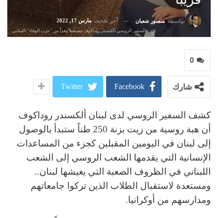
آخر تحديث
مارس 17, 2022
بواسطة
منصور شعبان
السفير الروسي ألكسندر روداكوف مستقبلاً وفداً من "حزب الوفاء" اللبناني
0
Twitter
Facebook
شارك
كشف السفير الروسي لدى لبنان ألكسندر روداكوف
أن هبة روسية من زيت بزنة 250 طناً ستبدأ بالوصول
إلى لبنان في اليومين المقبلين كجزء من المساعدات
الإنسانية التي يقدمها الشعب الروسي إلى الشعب
اللبناني في الظروف الصعبة التي يعيشها لبنان..
ومستعدة لاستقبال الطلاب الذين تركوا جامعاتهم
ومدارسهم من أوكرانيا.