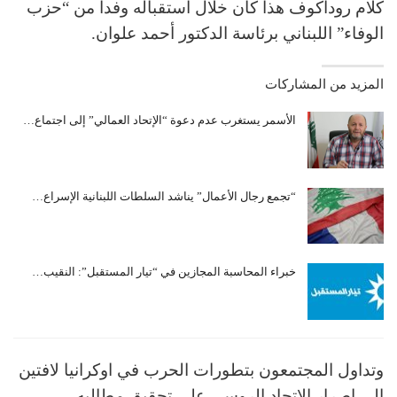
كلام روداكوف هذا كان خلال استقباله وفداً من “حزب
الوفاء” اللبناني برئاسة الدكتور أحمد علوان.
المزيد من المشاركات
الأسمر يستغرب عدم دعوة “الإتحاد العمالي” إلى اجتماع…
“تجمع رجال الأعمال” يناشد السلطات اللبنانية الإسراع…
خبراء المحاسبة المجازين في “تيار المستقبل”: النقيب…
وتداول المجتمعون بتطورات الحرب في اوكرانيا لافتين
الى اصرار الاتحاد الروسي على تحقيق مطالبه