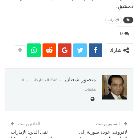
دمشق.
الإمارات
0
شارك
منصور شعبان
2646 المشاركات
0
تعليقات
السابق بوست
القادم بوست
لافروف: عودة سورية إلى
تقي الدين: الإمارات