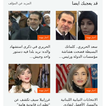
قد يعجبك ايضا
المزيد عن المؤلف
أخبار مهمة
أخبار مهمة
سعد الحريري.. كلماتك
الحريري في ذكرى استشهاد
البسيطة فضحت هشاشة
والده: نريد بلدا فيه دستور
مؤسسات الدولة ورئيس…
واحد وجيش…
أخبار مهمة
أخبار مهمة
الانتخابات النيابية اللبنانية
غرزاييلا سيف تكشف عن
والمسار الأفضل لتفادي
“تطورات قانونية هامة”