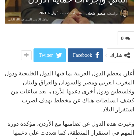
آخر تحديث
أبريل 6, 2021
بواسطة
منصور شعبان
العاهل الأردني الملك عبد الله الثاني
0
Twitter
Facebook
شارك
أعلن معظم الدول العربية بما فيها الدول الخليجية ودول
المغرب العربي ومصر والسودان والعراق ولبنان
وفلسطين ودول أخرى دعمها للأردن، بعد ساعات من
كشف السلطات هناك عن مخطط يهدف لضرب
استقرار البلاد.
وعبرت هذه الدول عن تضامنها مع الأردن، مؤكدة دوره
المهم في استقرار المنطقة، كما شددت على دعمها