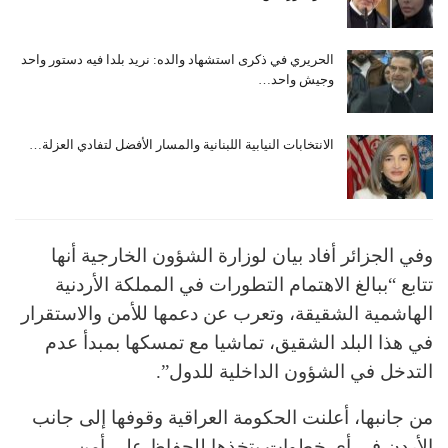
الحريري في ذكرى استشهاد والده: نريد بلدا فيه دستور واحد
وجيش واحد…
الانتخابات النيابية اللبنانية والمسار الأفضل لتفادي العزلة…
وفي الجزائر أفاد بيان لوزارة الشؤون الخارجية أنها
تتابع “ببالغ الاهتمام التطورات في المملكة الأردنية
الهاشمية الشقيقة، وتعرب عن دعمها للأمن والاستقرار
في هذا البلد الشقيق، تماشيا مع تمسكها بمبدأ عدم
التدخل في الشؤون الداخلية للدول”.
من جانبها، أعلنت الحكومة العراقية وقوفها إلى جانب
الأردن في أي خطوات يتخذها للحفاظ على أمن