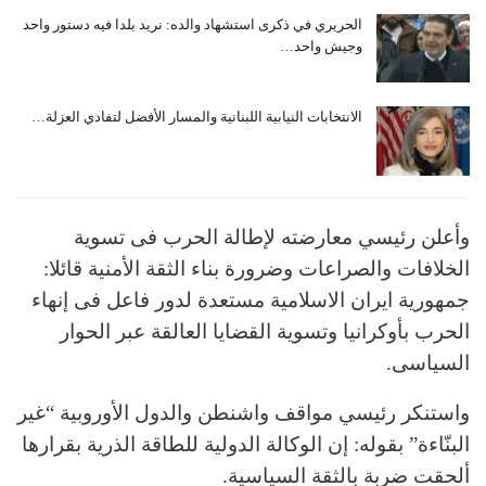
الحريري في ذكرى استشهاد والده: نريد بلدا فيه دستور واحد
وجيش واحد…
الانتخابات النيابية اللبنانية والمسار الأفضل لتفادي العزلة…
وأعلن رئیسي معارضته لإطالة الحرب فی تسویة
‌الخلافات والصراعات وضرورة‌ بناء الثقة الأمنیة قائلا:
جمهوریة ‌ایران الاسلامیة ‌مستعدة لدور فاعل فی إنهاء
الحرب بأوکرانیا وتسویة‌ القضایا العالقة عبر الحوار
السیاسی.
واستنكر رئیسي مواقف واشنطن والدول الأوروبیة “غیر
البنّاءة” بقوله: إن الوکالة الدولیة للطاقة الذریة بقرارها
ألحقت ضربة بالثقة السیاسیة.