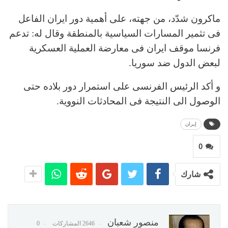
ماکرون شدّد، من جهته، علی أهمیة‌ دور ایران الفاعل
فی تثمير المسارات السیاسیة بالمنطقة وقال له: تدعم
فرنسا موقف ایران فی معارضة العملیة ‌العسکریة
لبعض الدول ضد سوریا.
و أکد الرئیس الفرنسی علی استمرار دور بلاده حتی
الوصول الی النتیجة فی المحادثات النوویة.
إيران
0
شارك
منصور شعبان
2646 المشاركات
0