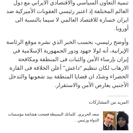
تنمیة التعاون السیاسي والاقتصادي الایراني مع دول
العالم المختلفة إذ اعتبر رئيسي العقوبات الأمیرکیة ضد
ایران خسارة للاقتصاد العالمي لا سیما بالنسبة الی
أوروبا.
وأوضح رئيسي، بحسب الخبر الذي نشره موقع الرئاسة
الإيرانية، أنه لولا جهود ودور الجمهوریة الإسلامیة في
إیران بإرساء الأمن والثبات فی المنطقة ومکافحة
الارهاب لکان تنظیم “داعش” أعلن الخلافة فی القارة
الخضراء وشدّد ان قضایا المنطقة بید شعوبها والتدخل
الأجنبي یعارض الأمن والاستقرار.
المزيد من المشاركات
سعد الحريري.. كلماتك البسيطة فضحت هشاشة مؤسسات
الدولة ورئيس…