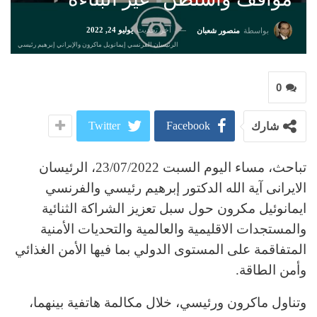
آخر تحديث
يوليو 24, 2022
بواسطة
منصور شعبان
الرئيسان الفرنسي إيمانويل ماكرون والإيراني إبرهيم رئيسي
0
Twitter
Facebook
شارك
تباحث، مساء الیوم السبت 23/07/2022، الرئیسان
الایرانی آیة الله الدکتور إبرهيم رئیسي والفرنسي
ایمانوئيل مکرون حول سبل تعزیز الشراکة الثنائیة
والمستجدات الاقلیمیة والعالمیة والتحدیات الأمنیة
‌المتفاقمة علی المستوی الدولي بما فیها الأمن الغذائي
وأمن الطاقة.
وتناول ماكرون ورئيسي، خلال مكالمة هاتفية بينهما،