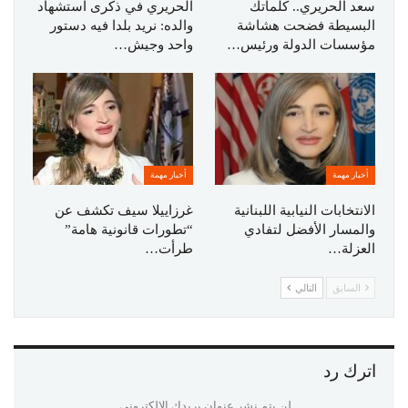
سعد الحريري.. كلماتك
الحريري في ذكرى استشهاد
البسيطة فضحت هشاشة
والده: نريد بلدا فيه دستور
مؤسسات الدولة ورئيس…
واحد وجيش…
أخبار مهمة
أخبار مهمة
الانتخابات النيابية اللبنانية
غرزاييلا سيف تكشف عن
والمسار الأفضل لتفادي
“تطورات قانونية هامة”
العزلة…
طرأت…
السابق
التالي
اترك رد
لن يتم نشر عنوان بريدك الإلكتروني.