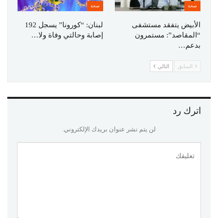
صحة
صحة
الأبيض يتفقد مستشفى
لبنان: “كورونا” يسجل 192
“المقاصد”: مستمرون
إصابة وحالتي وفاة ولا…
بدعم…
السابق
التالي
اترك رد
لن يتم نشر عنوان بريدك الإلكتروني.