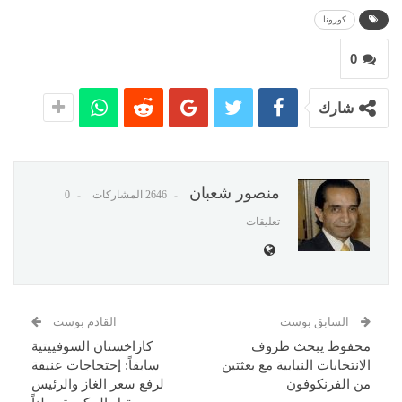
كورونا
0
شارك
منصور شعبان
2646 المشاركات
0
تعليقات
السابق بوست
القادم بوست
محفوظ يبحث ظروف
كازاخستان السوفييتية
الانتخابات النيابية مع بعثتين
سابقاً: إحتجاجات عنيفة
من الفرنكوفون
لرفع سعر الغاز والرئيس