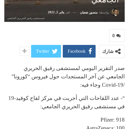
في
يناير 5, 2022
بواسطة
منصور شعبان
لمستشفى رفيق الحريري الجامعي
0
Twitter
Facebook
شارك
صدر التقرير اليومي لمستشفى رفيق الحريري
الجامعي عن آخر المستجدات حول فيروس “كورونا”
/Covid-19 وجاء فيه:
“- عدد اللقاحات التي أجريت في مركز لقاح كوفيد-19
في مستشفى رفيق الحريري الجامعي:
Pfizer: 918
AstraZeneca: 100