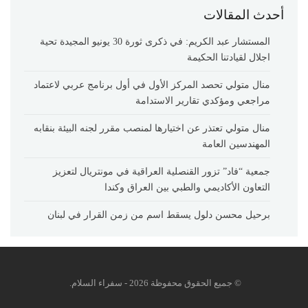
أحدث المقالات
المستشار عبد الكريم: في ذكرى ثورة 30 يونيو المجيدة تحية
اجلال لقيادتنا الحكيمة
منال متولي تحصد المركز الأول في أول برنامج عربي لاعتماد
مراجعي ومؤكدي تقارير الاستدامة
منال متولي تعتذر عن اختيارها لمنصب مقرر لجنه البيئة بنقابه
المهندسين العامة
جمعية “فاد” تزور القنصلية العراقية في مونتريال لتعزيز
التعاون الأكاديمي والطبي بين العراق وكندا
برحيل محسن دلول يسقط اسم من زمن القرار في لبنان
© جميع الحقوق محفوظة 2026 - سفراء السلام.