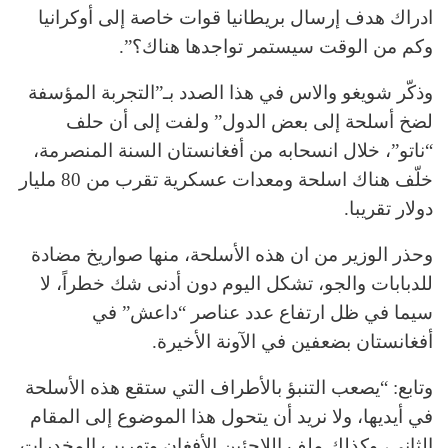
ادراك هدف إرسال بريطانيا قوات خاصة إلى أوكرانيا
وكم من الوقت سيستمر تواجدها هناك؟”.
وذكّر شويغو والاس في هذا الصدد بـ”التجربة المؤسفة
لضخ أسلحة إلى بعض الدول” ولفت إلى أن حلف
“ناتو”، خلال انسحابه من أفغانستان السنة المنصرمة،
خلّف هناك اسلحة ومعدات عسكرية تقرب من 80 مليار
دولار تقريبا.
وحذر الوزير من ان هذه الأسلحة، منها صواريخ مضادة
للدبابات والجو، تشكل اليوم دون أدنى شك خطراً، لا
سيما في ظل ارتفاع عدد عناصر “داعش” في
أفغانستان بضعفين في الآونة الأخيرة.
وتابع: “يصعب التنبؤ بالأطراف التي ستقع هذه الأسلحة
في أيديها، ولا نريد أن يتحول هذا الموضوع إلى المقام
الثاني، وكذلك ملف اللاجئين الأفغان وتهريب المخدرات