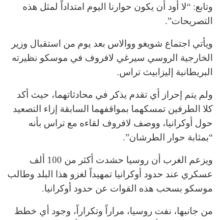
وتابع: “لا أود أن يكون حوارنا اليوم امتداداً لمثل هذه
التصريحات”.
ويأتي اجتماع شويغو ووالاس بعد يوم من استقبال وزير
الخارجية الروسي سيرغي لافروف في موسكو نظيرته
البريطانية إليزابيث تراس.
ولم يتم إحراز أي تقدم يذكر في محادثاتهما، حيث أكد
كلا الطرفين تمسكهما بمواقفهما السابقة إزاء التصعيد
حول أوكرانيا، ووصف لافروف لقاءه مع تراس بأنه
“بمثابة حوار الطرشان”.
ويزعم الغرب أن روسيا حشدت أكثر من 100 ألف
عسكري عند حدود أوكرانيا تمهيداً لغزو هذا البلد وطالب
موسكو بسحب هذه القوات عن حدود أوكرانيا.
من جانبها، نفت روسيا، مراراً وتكراراً، وجود أي خطط