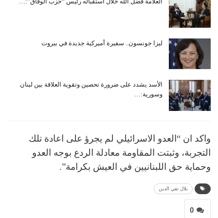
العلّامة فضل الله خلال استقباله رئيس “حزب الوفاق”:…
ليزا جونسون.. سفيرة أميركية جديدة في بيروت
الأسد يشدد على ضرورة تحصين وتقوية العلاقة بين لبنان
وسورية:…
واكد ان “العدو الاسرائيلي لم يجرؤ على اعادة تلك
التجربة، وثبتت المقاومة معادلة الردع بوجه العدو
وحماية حق اللبنانيين في العيش بكرامة”.
بلال تقي الدين
0