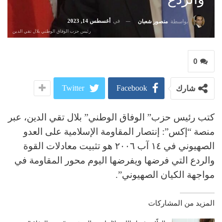
في
أغسطس 14, 2023
بواسطة
منصور شعبان
رئيس حزب الوفاق الوطني بلال تقي الدين
0
Twitter
Facebook
شارك
كتب رئيس حزب” الوفاق الوطني” بلال تقي الدين، عبر
منصة “إكس”: إنتصار المقاومة الإسلامية على العدو
الصهيوني في ١٤ آب ٢٠٠٦ هو تثبيت معادلات القوة
والردع التي فرضها ويفرضها اليوم محور المقاومة في
مواجهة الكيان الصهيوني”.
المزيد من المشاركات