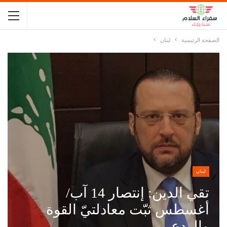
الصفحة الرئيسية
لبنان
لبنان
تقي الدين: إنتصار 14 آب/
أغسطس ثبّت معادلتيّ القوة
والردع