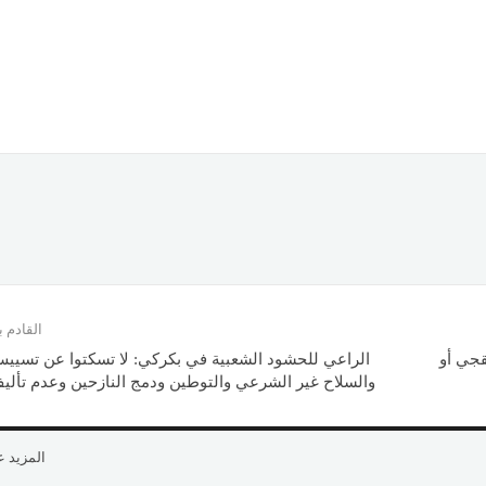
القادم
جي أو
الراعي للحشود الشعبية في بكركي: لا تسكتوا عن تسيي
والسلاح غير الشرعي والتوطين ودمج النازحين وعدم تأل
المزيد 