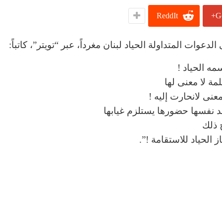
ReddIt
G
وات المتداولة الحياد لبنان مغرداً، عبر “تويتر”، كاتباً:
مه الحياد !
لمة لا معنى لها
عنى لانحارت إليه !
 نفسها حضورها يستلزم غيابها
 ذلك
ز الحياد للاستقامة !”.