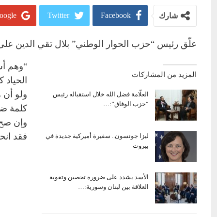
oogle+
Twitter
Facebook
شارك
علّق رئيس “حزب الحوار الوطني” بلال تقي الدين على الدع
“وهم أس
المزيد من المشاركات
الحياد ك
ولو أن م
العلّامة فضل الله خلال استقباله رئيس
“حزب الوفاق”:…
كلمة ضد
وإن صح
فقد انحا
ليزا جونسون.. سفيرة أميركية جديدة في
بيروت
الأسد يشدد على ضرورة تحصين وتقوية
العلاقة بين لبنان وسورية:…