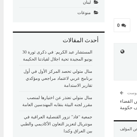
لبنان
منوعات
0
أحدث المقالات
المستشار عبد الكريم: في ذكرى ثورة 30
يونيو المجيدة تحية اجلال لقيادتنا الحكيمة
منال متولي تحصد المركز الأول في أول
برنامج عربي لاعتماد مراجعي ومؤكدي
تقارير الاستدامة
 بوست
منال متولي تعتذر عن اختيارها لمنصب
س القضاء
مقرر لجنه البيئة بنقابه المهندسين العامة
يف حكومة
جمعية “فاد” تزور القنصلية العراقية في
مونتريال لتعزيز التعاون الأكاديمي والطبي
عن المؤلف
بين العراق وكندا