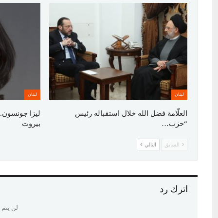
لبنان
لبنان
العلّامة فضل الله خلال استقباله رئيس
ليزا جونسون..
“حزب…
بيروت
السابق
التالي
اترك رد
لن يتم 