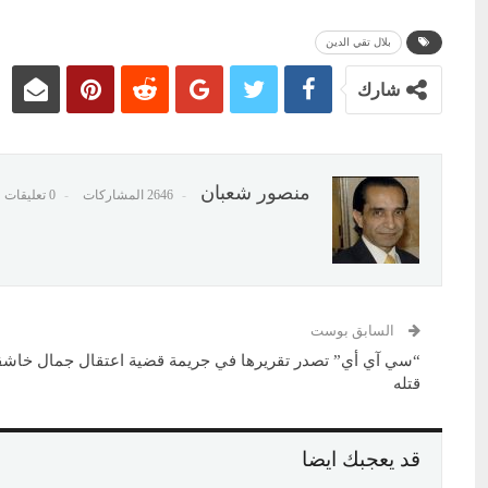
بلال تقي الدين
شارك
منصور شعبان
2646 المشاركات
0 تعليقات
السابق بوست
“سي آي أي” تصدر تقريرها في جريمة قضية اعتقال جمال خاشق
قتله
قد يعجبك ايضا