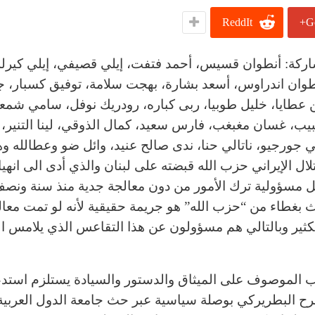
ReddIt
G
مشاركة: أنطوان قسيس، أحمد فتفت، إيلي قصيفي، إيلي كيرل
نطوان اندراوس، أسعد بشارة، بهجت سلامة، توفيق كسبار، 
عطايا، خليل طوبيا، ربى كباره، رودريك نوفل، سامي شمع
ب، غسان مغبغب، فارس سعيد، كمال الذوقي، لينا التنير، 
جورجيو، ناتالي حنا، ندى صالح عنيد، وائل ضو وعطالله وه
لال الإيراني حزب الله قبضته على لبنان والذي أدى الى انهيا
 مسؤولية ترك الأمور من دون معالجة جدية منذ سنة ونصف
اث بغطاء من “حزب الله” هو جريمة حقيقية لأنه لو تمت معا
بكثير وبالتالي هم مسؤولون عن هذا التقاعس الذي يلامس ال
اب الموصوف على الميثاق والدستور والسيادة يستلزم استدعا
صرح البطريركي بوصلة سياسية عبر حث جامعة الدول العربي