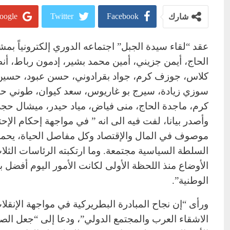
oogle+
Twitter
Facebook
شارك
عقد “لقاء سيدة الجبل” اجتماعه الدوري إلكترونياً ب
الحاج، أيمن جزيني، أمين محمد بشير، إدمون رباط، أ
كلاس، جوزف كرم، جواد بقرادوني، حسن عبود، حسين 
سوزي زيادة، سيرج بو غاريوس، سعد كيوان، طوني حبي
كرم، ماجدة الحاج، منى فياض، مياد حيدر، ميشال حجي 
وأصدر بيانا، لفت فيه الى انه ” في مواجهة إحكام الإحت
موصوف في المال والإقتصاد وكل مفاصل الحياة، يحمل
السلطة السياسية مجتمعة. وما ارتكبته الرئاسات الثل
الأوضاع منذ اللحظة الأولى لكانت الأمور اليوم أفضل 
الوطنية”.
ورأى “إن نجاح المبادرة البطريركية في مواجهة الإنقل
الاشقاء العرب والمجتمع الدولي”، ودعا إلى “جعل ال