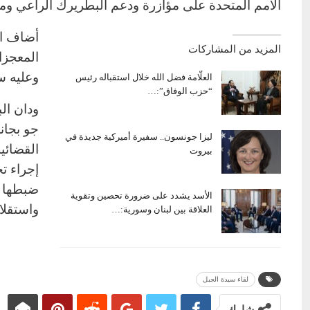
الأمم المتحدة على مؤازرة ودعم البطريرك الراعي و
المزيد من المشاركات
المعجزا
وعليه س
العلّامة فضل الله خلال استقباله رئيس
“حزب الوفاق”:…
ودان ال
جو بجان
ليزا جونسون.. سفيرة أميركية جديدة في
القضائي
بيروت
إجراء ت
ضبطها م
الأسد يشدد على ضرورة تحصين وتقوية
واستقلال
العلاقة بين لبنان وسورية:…
لقاء سيدة الجبل
شارك