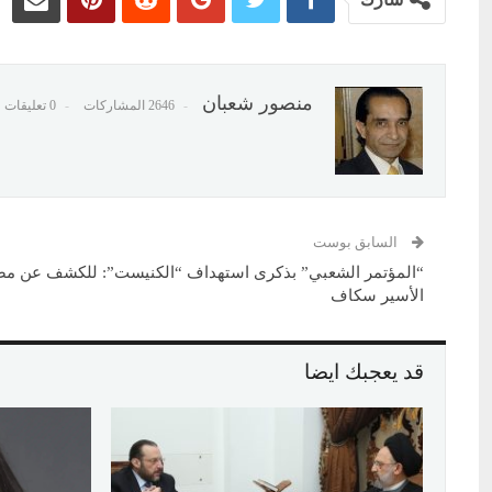
منصور شعبان
2646 المشاركات
0 تعليقات
السابق بوست
“المؤتمر الشعبي” بذكرى استهداف “الكنيست”: للكشف عن مص
الأسير سكاف
قد يعجبك ايضا