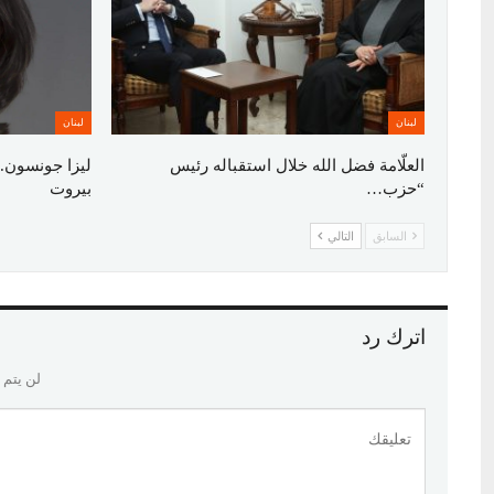
لبنان
لبنان
العلّامة فضل الله خلال استقباله رئيس
ليزا جونسون..
“حزب…
بيروت
السابق
التالي
اترك رد
لن يتم 