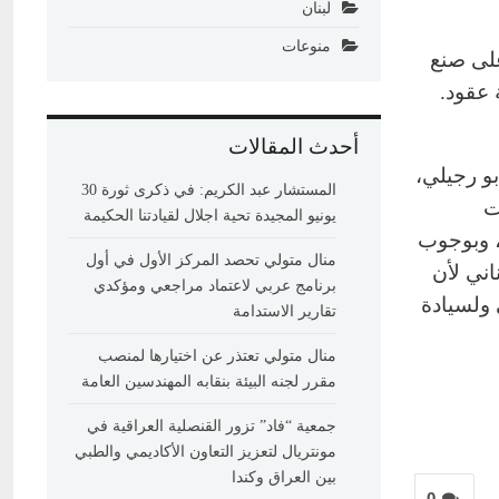
لبنان
منوعات
 قادرة على صنع
 عقود.
أحدث المقالات
و رجيلي،
المستشار عبد الكريم: في ذكرى ثورة 30
ت
يونيو المجيدة تحية اجلال لقيادتنا الحكيمة
، وبوجوب
منال متولي تحصد المركز الأول في أول
اني لأن
برنامج عربي لاعتماد مراجعي ومؤكدي
ولسيادة
تقارير الاستدامة
منال متولي تعتذر عن اختيارها لمنصب
مقرر لجنه البيئة بنقابه المهندسين العامة
جمعية “فاد” تزور القنصلية العراقية في
مونتريال لتعزيز التعاون الأكاديمي والطبي
بين العراق وكندا
0