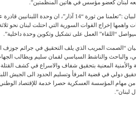
معه لبنان كعضو مؤسس في هاتين المنظمتين”.
أضاف البيان :”تعلمنا من ثورة “14 آذار”، ان وحدة اللبنانيين
ت واهمها إخراج القوات السورية التي احتلت لبنان نحو ثلاثة
يواصل “اللقاء” العمل على تشكيل وتكوين وحدة داخلية”.
بيان “الصمت المريب الذي يلف التحقيق في جرائم جوزف اب
ي، والباحث والناشط السياسي لقمان سليم ويطالب الجها
ة والأمنية المعنية بتحقيق شفاف والاسراع في كشف القتلة
حقيق دولي في قضية المرفأ وتسليم الحدود الى الجيش اللبن
ن مهام المؤسسة العسكرية حصرا خدمة للإقتصاد الوطني 
 لبنان”.