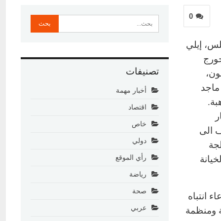
0
لس، إيلي
جورج
تصنيفات
ون،
ماجد
أخبار مهمة
بة.
اقتصاد
ر
خاص
 الى
دولي
لجة
خيانة
رأي الموقع
رياضة
صحة
ء انتباه
عربي
ة ومنظمة