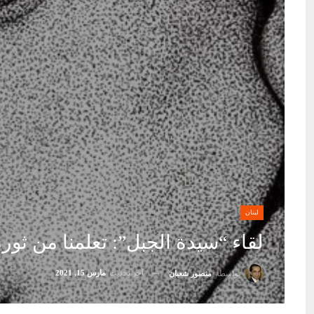
لبنان
لقاء “سيدة الجبل”: تعلمنا من ثورة “14 آذار” ان وحدة اللبنانيين قادرة على صنع ال
آخر تحديث
مارس 15, 2021
بواسطة
منصور شعبان