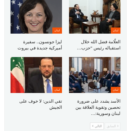
لبنان
لبنان
العلّامة فضل الله خلال
ليزا جونسون.. سفيرة
استقباله رئيس “حزب…
أميركية جديدة في بيروت
لبنان
لبنان
الأسد يشدد على ضرورة
تقي الدين: لا خوف على
تحصين وتقوية العلاقة بين
الجيش
لبنان وسورية:…
السابق
التالي