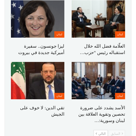
لبنان
لبنان
العلّامة فضل الله خلال
ليزا جونسون.. سفيرة
استقباله رئيس “حزب…
أميركية جديدة في بيروت
لبنان
لبنان
الأسد يشدد على ضرورة
تقي الدين: لا خوف على
تحصين وتقوية العلاقة بين
الجيش
لبنان وسورية:…
السابق
التالي