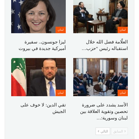
لبنان
لبنان
العلّامة فضل الله خلال
ليزا جونسون.. سفيرة
استقباله رئيس “حزب…
أميركية جديدة في بيروت
لبنان
لبنان
الأسد يشدد على ضرورة
تقي الدين: لا خوف على
تحصين وتقوية العلاقة بين
الجيش
لبنان وسورية:…
السابق
التالي