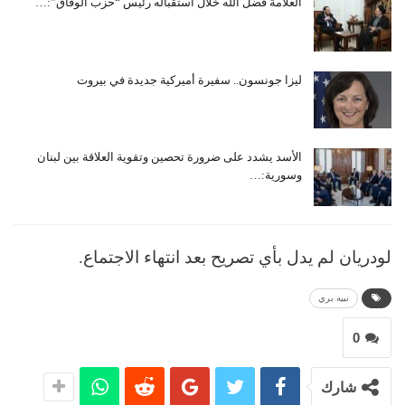
العلّامة فضل الله خلال استقباله رئيس “حزب الوفاق”:…
ليزا جونسون.. سفيرة أميركية جديدة في بيروت
الأسد يشدد على ضرورة تحصين وتقوية العلاقة بين لبنان
وسورية:…
لودريان لم يدل بأي تصريح بعد انتهاء الاجتماع.
نبيه بري
0
شارك