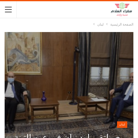
الصفحة الرئيسية
لبنان
لبنان
بري يلتقي لودريان في عين التينة