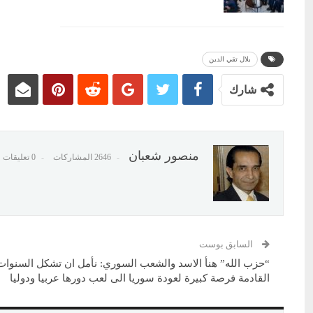
بلال تقي الدين
شارك
منصور شعبان
2646 المشاركات
0 تعليقات
السابق بوست
“حزب الله” هنأ الاسد والشعب السوري: نأمل ان تشكل السنوات
القادمة فرصة كبيرة لعودة سوريا الى لعب دورها عربيا ودوليا