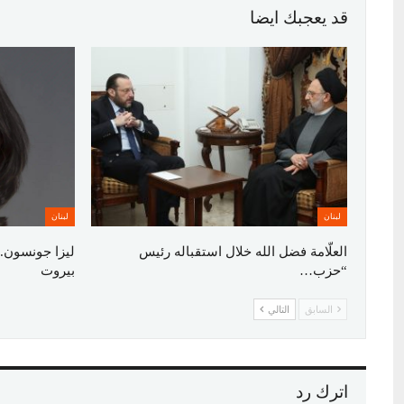
قد يعجبك ايضا
لبنان
لبنان
العلّامة فضل الله خلال استقباله رئيس
ليزا جونسون..
“حزب…
بيروت
السابق
التالي
اترك رد