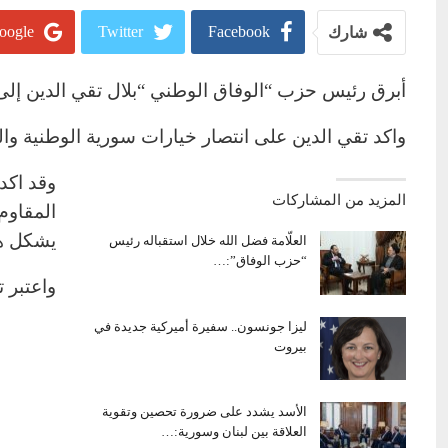
oogle+
Twitter
Facebook
شارك
أبرق رئيس حزب “الوفاق الوطني “بلال تقي الدين إلى ال
واكد تقي الدين على انتصار خيارات سورية الوطنية وا
وقد اكد
المزيد من المشاركات
المقاوم
يشكل هز
العلّامة فضل الله خلال استقباله رئيس
“حزب الوفاق”:…
واعتبر ت
ليزا جونسون.. سفيرة أميركية جديدة في
بيروت
الأسد يشدد على ضرورة تحصين وتقوية
العلاقة بين لبنان وسورية:…