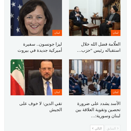
لبنان
لبنان
العلّامة فضل الله خلال
ليزا جونسون.. سفيرة
استقباله رئيس “حزب…
أميركية جديدة في بيروت
لبنان
لبنان
الأسد يشدد على ضرورة
تقي الدين: لا خوف على
تحصين وتقوية العلاقة بين
الجيش
لبنان وسورية:…
السابق
التالي