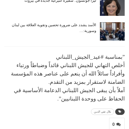
ليزا جونسون.. سفيرة أميركية جديدة في بيروت
الأسد يشدد على ضرورة تحصين وتقوية العلاقة بين لبنان
وسورية:…
‏”بمناسبة ‎#عيد_الجيش_اللبناني
أخلص التهاني للجيش اللبناني قائداً وضباطاً ورتباء
وأفراداً سائلاً الله أن ينعم على عناصر هذه المؤسسة
الضامنة لاستقرار بمزيد من التقدم.
آملاً بأن يبقى الجيش اللبناني الدعامة الأساسية في
الحفاظ على ووحدة اللبنانيين”.
بلال تقي الدين
0