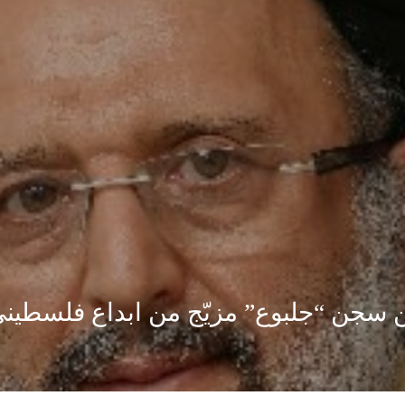
من سجن “جلبوع” مزيّج من ابداع فلسطيني