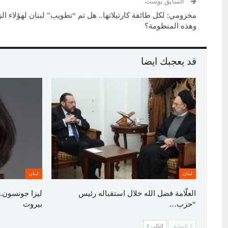
السابق بوست
مخزومي: لكل طائفة كارتيلاتها.. هل تم “تطويب” لبنان لهؤلاء ال
وهذه المنظومة؟
قد يعجبك ايضا
لبنان
لبنان
العلّامة فضل الله خلال استقباله رئيس
ليزا جونسون..
“حزب…
بيروت
السابق
التالي