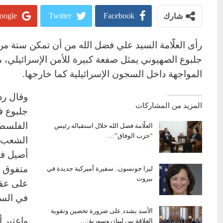
oogle+
Twitter
Facebook
شارك
رأى العلّامة السيد علي فضل الله من أن تمكن ستة م
جلبوع الصهيوني يمثل صفعة كبيرة للأمن الإسرائيلي، 
المواجهة داخل السجون الإسرائيلية كما خارجها.
وقال رد
المزيد من المشاركات
جلبوع في
الفلسطي
العلّامة فضل الله خلال استقباله رئيس
“حزب الوفاق”:…
الشعب أ
أصيل في
متفوق و
ليزا جونسون.. سفيرة أميركية جديدة في
بيروت
على عقل
في السج
الأسد يشدد على ضرورة تحصين وتقوية
واعتبر 
العلاقة بين لبنان وسورية:…