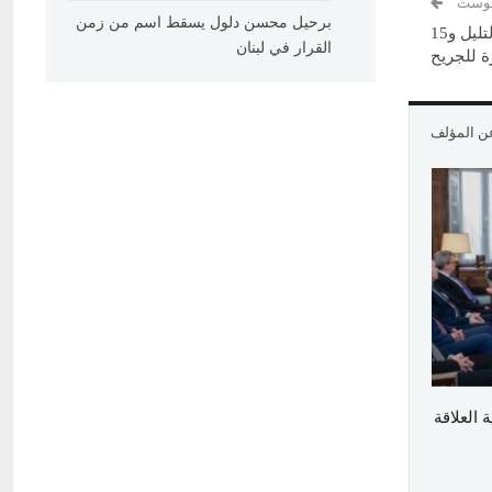
 بوست
برحيل محسن دلول يسقط اسم من زمن
“حزب الله” يوزّع 30 مليون ليرة لكل عائلة شهيد في تفجير التليل و15
القرار في لبنان
ة للجريح
عن المؤلف
العلاقة