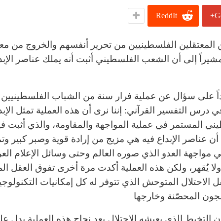
ReddIt
G
ن المعتقلين الفلسطينيين من تحرير أنفسهم والخروج من مع
مشيراً إلى أن الشعب الفلسطيني أثبت أنه يملك عناصر الإب
اً على سؤال عن عملية فرار سنة من الشباب الفلسطينيي
 درس التفسير القرآني: إننا نرى أن هذه العملية تمثل الإبد
ني المستمر في عملية المواجهة والمقاومة، والذي أثبت في
ن عناصر الإبداع فيه هي مزيج من إرادة قوية وصبر كبير و
 مواجهة العدو الذي صوره العالم وحتى وسائل الإعلام العرب
لا يُقهر، ولكن هذه العملية أكدت مرة أخرى تفوق العقل ال
 الاحتلال المتوحش الذي تتوفر له كل إمكانيات التكنولوجيا
ون المحصّنة وخارجها
أن التخبط الذي يعيشه الاحتلال بعد نجاح هذه العملية يدل ع