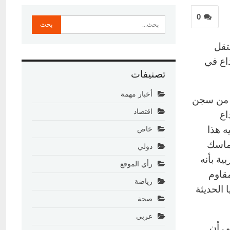
0
تقل
داع في
تصنيفات
أخبار مهمة
ن من سجن
اقتصاد
اع
ه هذا
خاص
تماسك
دولي
ية بأنه
رأي الموقع
مقاوم
رياضة
 الحديثة
صحة
عربي
لى أن