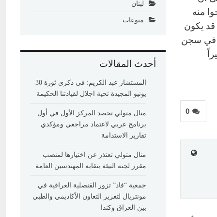
لبنان
ا منه
منوعات
 قد يكون
ء في سجن
اً
أحدث المقالات
المستشار عبد الكريم: في ذكرى ثورة 30
يونيو المجيدة تحية اجلال لقيادتنا الحكيمة
0
منال متولي تحصد المركز الأول في أول
برنامج عربي لاعتماد مراجعي ومؤكدي
تقارير الاستدامة
منال متولي تعتذر عن اختيارها لمنصب
مقرر لجنه البيئة بنقابه المهندسين العامة
جمعية “فاد” تزور القنصلية العراقية في
مونتريال لتعزيز التعاون الأكاديمي والطبي
بين العراق وكندا