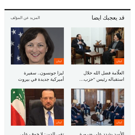
قد يعجبك ايضا
المزيد عن المؤلف
لبنان
لبنان
العلّامة فضل الله خلال
ليزا جونسون.. سفيرة
استقباله رئيس “حزب…
أميركية جديدة في بيروت
لبنان
لبنان
الأسد يشدد على ضرورة
تقي الدين: لا خوف على