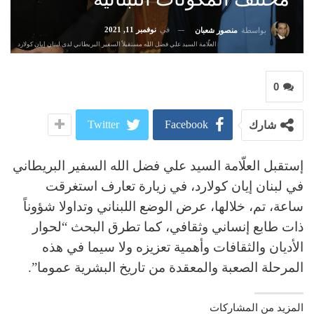
في
نوفمبر 11, 2021
بواسطة
منصور شعبان
العلّامة السيد علي فضل الله مستقبلاً السفير البريطاني لدى لبنان إيان كولارد
0
Twitter
Facebook
شارك
إستقبل العلّامة السيد علي فضل الله السفير البريطاني
في لبنان إيان كولارد، في زيارة تعارف استغرقت
ساعة، تم، خلالها، عرض الوضع اللبناني وتداولا شؤوناً
ذات طابع إنساني وثقافي، كما تطرق البحث “لحوار
الأديان والثقافات وأهمية تعزيزه ولا سيما في هذه
المرحلة الصعبة والمعقدة من تاريخ البشرية عموما”.
المزيد من المشاركات