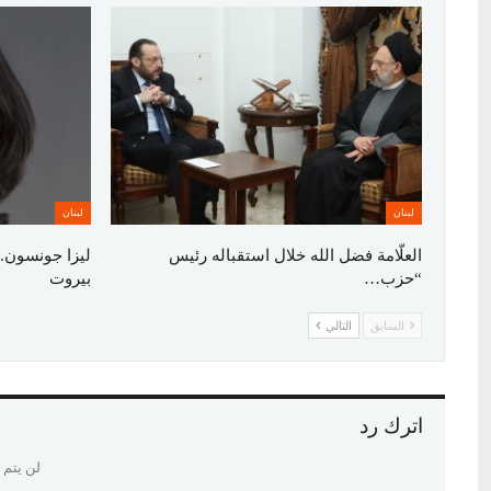
لبنان
لبنان
العلّامة فضل الله خلال استقباله رئيس
ليزا جونسون..
“حزب…
بيروت
السابق
التالي
اترك رد
لن يتم 