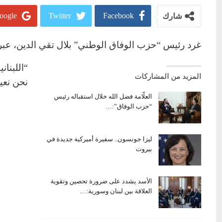
oogle+
Twitter
Facebook
شارك
غرد رئيس “حزب الوفاق الوطني” بلال تقي الدين، عبر “تو
“‏اللبنا
المزيد من المشاركات
نحن نعي
العلّامة فضل الله خلال استقباله رئيس
“حزب الوفاق”:…
ليزا جونسون.. سفيرة أميركية جديدة في
بيروت
الأسد يشدد على ضرورة تحصين وتقوية
العلاقة بين لبنان وسورية:…