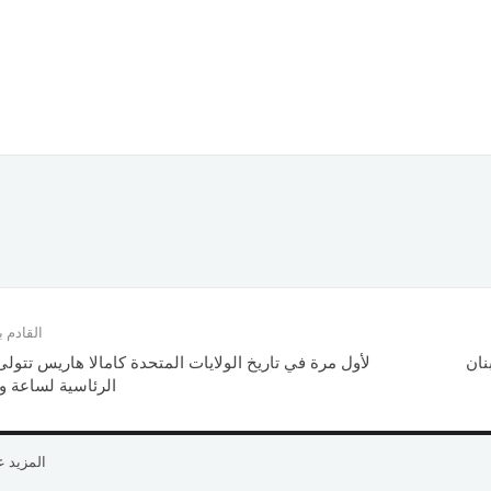
القادم
نان
لأول مرة في تاريخ الولايات المتحدة كامالا هاريس تتول
الرئاسية لساعة و25 دقيقة
المزيد 