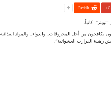
ReddIt
G
يتر”، كاتباً:
نيون يكافحون من أجل المحروقات.. والدواء.. والمواد الغذائ
ش رهينة القرارت العشوائية”.