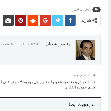
بلال تقي الدين
شارك
منصور شعبان
2646 المشاركات
0 تعليقات
السابق بوست
قائد الجيش يتفقد قيادة فوج المغاوير في روميه: لا خوف على لب
فأنتم عموده الفقري
قد يعجبك ايضا