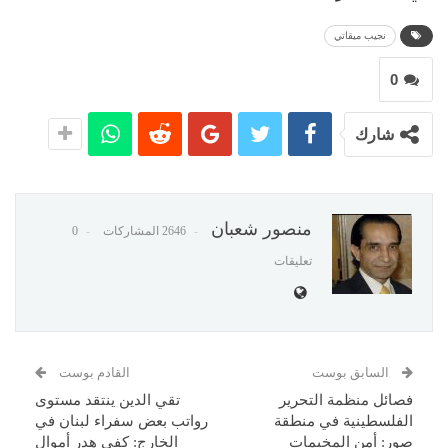
نجيب ميقاتي
0
شارك
منصور شعبان
2646 المشاركات
0
تعليقات
السابق بوست
القادم بوست
فصائل منظمة التحرير
تقي الدين ينتقد مستوى
الفلسطينية في منطقة
رواتب بعض سفراء لبنان في
صور: أمن المخيمات
الخارج: كفى هدر أموال