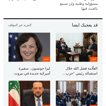
مسؤولية وطنية ولن نسمع
بالعبث فيها
قد يعجبك ايضا
المزيد عن المؤلف
لبنان
لبنان
العلّامة فضل الله خلال
ليزا جونسون.. سفيرة
استقباله رئيس “حزب…
أميركية جديدة في بيروت