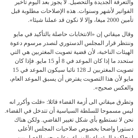
والتعرفة الجديدة والتحصيل. لا يجوز بعد اليوم تأخير
الفواتير لأشهر وسنوات. هذه الإصلاحات مطلوبة قبل
تأمين 2000 ميغا، وإلا لا نكون قد عملنا شيئا».
وقال ميقاتي إن «الانتخابات حاصلة بالتأكيد في مايو
وننتظر قرار المجلس الدستوري لنصدر مرسوم دعوة
الهيئات الناخبة، لأن قضية تصويت المغتربين هي التي
ستحدد ما إذا كان الموعد في 8 أو 15 مايو. فإذا كان
تصويت المغتربين لـ 128 نائبا سيكون الموعد في 15
مايو لأن هذا التصويت يفترض أن يسبق الموعد العام،
والعكس صحيح».
وتطرق ميقاتي الى أزمة القضاء قائلا: «قلت وأكرر انه
ليس مسموحا للسلطة السياسية أن تتدخل في القضاء.
نحن لا نستطيع بأي شكل تغيير القاضي. ولكن هناك
دستورا واضحا بخصوص صلاحيات المجلس الأعلى
لمحاكمة الرؤساء والوزراء، وعليه يجب الفصل بين