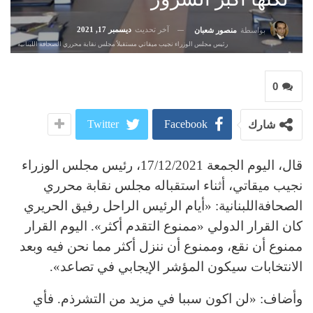
آخر تحديث
ديسمبر 17, 2021
بواسطة
منصور شعبان
رئيس مجلس الوزراء نجيب ميقاتي مستقبلاً مجلس نقابة محرري الصحافة اللبنانية
0
Twitter
Facebook
شارك
قال، اليوم الجمعة 17/12/2021، رئيس مجلس الوزراء
نجيب ميقاتي، أثناء استقباله مجلس نقابة محرري
الصحافةاللبنانية: «أيام الرئيس الراحل رفيق الحريري
كان القرار الدولي «ممنوع التقدم أكثر». اليوم القرار
ممنوع أن نقع، وممنوع أن ننزل أكثر مما نحن فيه وبعد
الانتخابات سيكون المؤشر الإيجابي في تصاعد».
وأضاف: «لن اكون سببا في مزيد من التشرذم. فأي