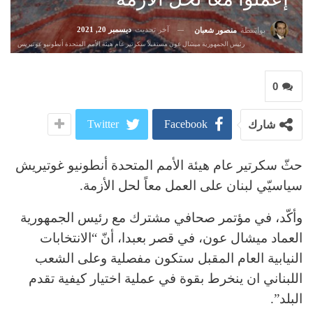
آخر تحديث
ديسمبر 20, 2021
بواسطة
منصور شعبان
رئيس الجمهورية ميشال عون مستقبلاً سكرتير عام هيئة الأمم المتحدة أنطونيو غوتيريس
0
Twitter
Facebook
شارك
حثّ سكرتير عام هيئة الأمم المتحدة أنطونيو غوتيريش
سياسيّي لبنان على العمل معاً لحل الأزمة.
وأكّد، في مؤتمر صحافي مشترك مع رئيس الجمهورية
العماد ميشال عون، في قصر بعبدا، أنّ “الانتخابات
النيابية العام المقبل ستكون مفصلية وعلى الشعب
اللبناني ان ينخرط بقوة في عملية اختيار كيفية تقدم
البلد”.