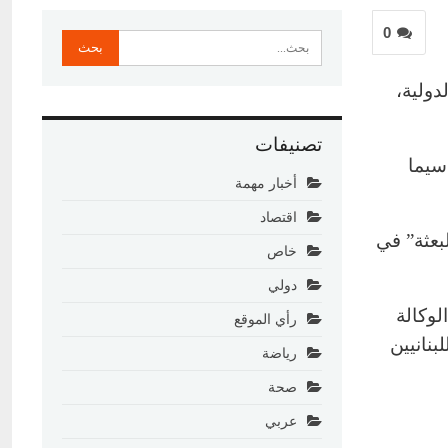
0
دولية،
تصنيفات
 سيما
أخبار مهمة
اقتصاد
لبعثة” في
خاص
دولي
لوكالة
رأي الموقع
بنانيين
رياضة
صحة
عربي