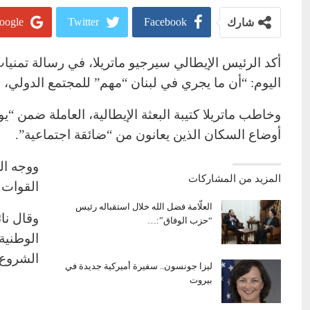
oogle+
Twitter
Facebook
شارك
أكد الرئيس الإيطالي سيرجيو ماتريلا، في رسالة تمنيا
اليوم: “أن ما يجري في لبنان “مهم” للمجتمع الدولي، بح
وخاطب ماتريلا كتيبة البعثة الإيطالية، العاملة ضمن “يو
أوضاع السكان الذين يعانون من “ضائقة اجتماعية”.
ووجه الر
المزيد من المشاركات
القوات 
العلّامة فضل الله خلال استقباله رئيس
وقال نا
“حزب الوفاق”:…
الوطنية 
الشروع 
ليزا جونسون.. سفيرة أميركية جديدة في
بيروت