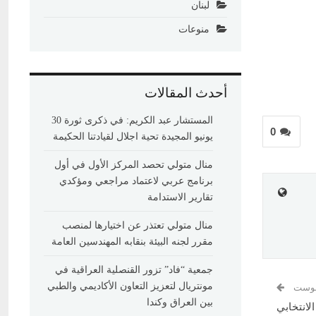
لبنان
منوعات
أحدث المقالات
المستشار عبد الكريم: في ذكرى ثورة 30
0
يونيو المجيدة تحية اجلال لقيادتنا الحكيمة
منال متولي تحصد المركز الأول في أول
برنامج عربي لاعتماد مراجعي ومؤكدي
تقارير الاستدامة
منال متولي تعتذر عن اختيارها لمنصب
مقرر لجنه البيئة بنقابه المهندسين العامة
جمعية “فاد” تزور القنصلية العراقية في
مونتريال لتعزيز التعاون الأكاديمي والطبي
 بوست
بين العراق وكندا
لانتخابي