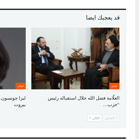
قد يعجبك ايضا
لبنان
لبنان
العلّامة فضل الله خلال استقباله رئيس
ليزا جونسون..
“حزب…
بيروت
السابق
التالي