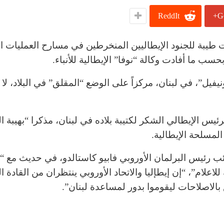
ReddIt
G
ت طيبة للجنود الإيطاليين المنخرطين في مسارح العمليات ال
سب ما أفادت وكالة “نوفا” الإيطالية للأنباء.
نيفيل”، في لبنان، مركزاً على الوضع “المقلق” في البلاد، لا
ئيس الإيطالي الشكر لكتيبة بلاده في لبنان، مذكرا “بهيبة ا
المسلحة الإيطالية.
ئب رئيس البرلمان الأوروبي فابيو كاستالدو، في حديث مع “ا
للاعلام”، “إن إيطإليا والاتحاد الأوروبي ينتظران من القادة الل
بالاصلاحات ليقوموا بدور لمساعدة لبنان”.