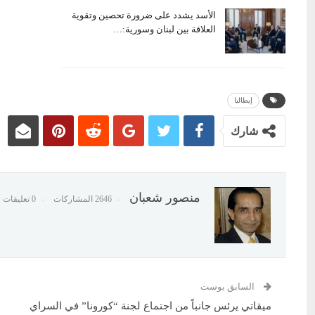
الأسد يشدد على ضرورة تحصين وتقوية
العلاقة بين لبنان وسورية:…
إيطاليا
شارك
منصور شعبان
2646 المشاركات
0 تعليقات
السابق بوست
ميقاتي يرئس جانباً من اجتماع لجنة “كورونا” في السراي