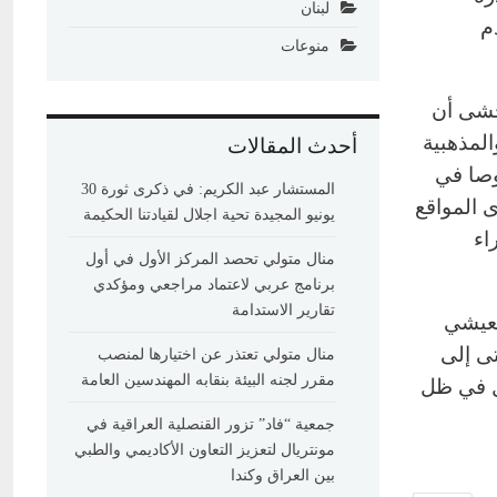
لبنان
م
منوعات
خشى أن
المذهبية
أحدث المقالات
وصا في
المستشار عبد الكريم: في ذكرى ثورة 30
 المواقع
يونيو المجيدة تحية اجلال لقيادتنا الحكيمة
اء
منال متولي تحصد المركز الأول في أول
برنامج عربي لاعتماد مراجعي ومؤكدي
تقارير الاستدامة
معيشي
تى إلى
منال متولي تعتذر عن اختيارها لمنصب
مقرر لجنه البيئة بنقابه المهندسين العامة
ال في ظل
جمعية “فاد” تزور القنصلية العراقية في
مونتريال لتعزيز التعاون الأكاديمي والطبي
بين العراق وكندا