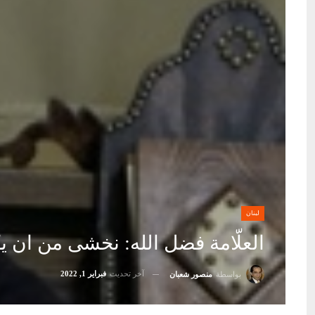
لبنان
العلّامة فضل الله: نخشى من ان ي
آخر تحديث
فبراير 1, 2022
بواسطة
منصور شعبان