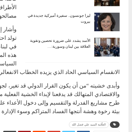
الأطراف
مصالحها
ليزا جونسون.. سفيرة أميركية جديدة في
بيروت
وأشار إ
تولد اح
الأسد يشدد على ضرورة تحصين وتقوية
في لبنا
العلاقة بين لبنان وسورية:…
هذه الم
السياسية
الانقسام السياسي الحاد الذي يزيده الخطاب الانفعالي
وأبدى خشيته “من أن يكون القرار الدولي قد تغير، لجهة
والاقتصادي المتهالك قد يدفعنا لإبداء الخشية الفعل
طرح مشاريع الفدرلة والتقسيم وإلى دخول الأعداء عل
بيئة رخوة وهشة أنتجها الفساد المتراكم وسوء الإدار
العلّامة السيد علي فضل الله