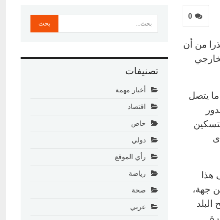
0
را من أن
لخارجي
تصنيفات
أخبار مهمة
ما يتصل
اقتصاد
دور
لتسكين
خاص
ى
دولي
رأي الموقع
 هذا
رياضة
ن جهة،
صحة
البلد
عربي
رة