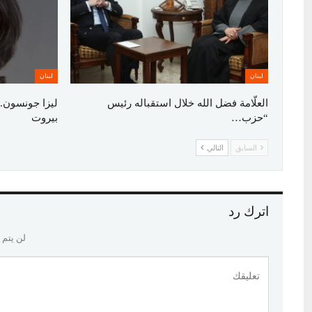
لبنان
لبنان
العلّامة فضل الله خلال استقباله رئيس
ليزا جونسون..
“حزب…
بيروت
السابق
التالي
اترك رد
لن يتم 