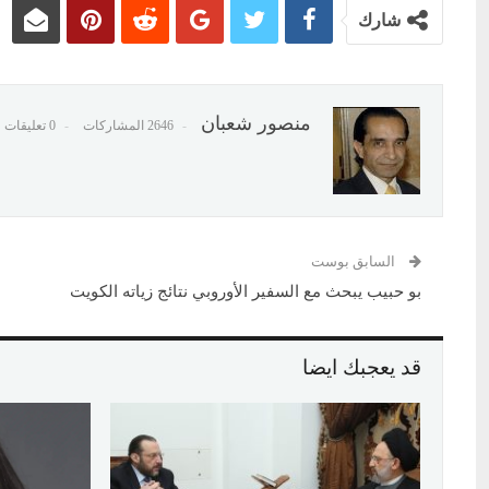
شارك
منصور شعبان
2646 المشاركات
0 تعليقات
السابق بوست
بو حبيب يبحث مع السفير الأوروبي نتائج زياته الكويت
قد يعجبك ايضا