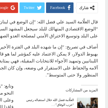
oogle+
Twitter
Facebook
شارك
قال العلّامة السيد علي فضل الله: “إن الوضع في لب
“الوضع الاقتصادي المتهالك للبلد سيجعل المشهد السيا
على البلد وتوسيع الاختراق الأمني لمصلحة العدو الصهي
أضاف في تصريح: “إن ما شهده البلد في الفترة الأ
بهبوط الدولار، لا يمكن الاعتماد عليه كمؤشر لما هو 
اللبنانيين وتمهيد الأجواء للانتخابات المقبلة، فهي ب
آلامه والحفاظ على الاستقرار في وضعه، وإن كان الجمي
المنظور ولا حتى المتوسط”.
وتابع: 
المزيد من المشاركات
النحو م
وعلى ال
العلّامة فضل الله خلال استقباله رئيس
“حزب الوفاق”:…
فاقدا ل