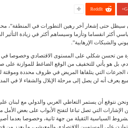
ReddIt
G
نان سيظل حتى إشعار آخر رهين التطورات في المنطقة”، محذ
سي أكثر انقساما وتأزما وسيساهم أكثر في زيادة التأثير ا
وني والشبكات الإرهابية”.
خيرة من تحسن شكلي على المستوى الاقتصادي وخصوصا في 
قادم، بل هو يأتي للتخفيف من الوقع الضاغط للموازنة على ص
مثابة الجرعات التي يتلقاها المريض في ظروف محددة وموقتة 
ع يعرف أنه لن يصل إلى مرحلة الإبلال والشفاء لا في المد
“ونحن نتوقع أن يستمر التعاطي العربي والدولي مع لبنان على
ن الإشارات التي تصل تباعا لتفتح الأبواب على بعض الأمل م
شروط السياسية الثقيلة من جهة ثانية، وخصوصا بعدما أصبح 
لتوازن على المستويين الاقتصادي والمعيشي، ما يعزز من قد