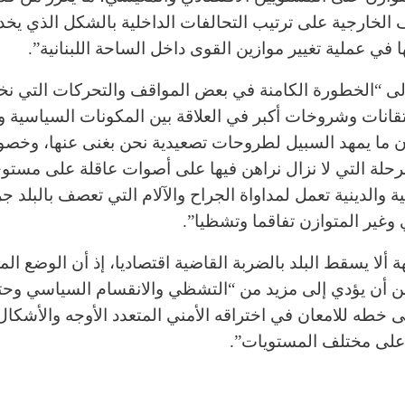
 الخارجية على ترتيب التحالفات الداخلية بالشكل الذي يخد
 في عملية تغيير موازين القوى داخل الساحة اللبنانية”.
لى “الخطورة الكامنة في بعض المواقف والتحركات التي ن
تقانات وشروخات أكبر في العلاقة بين المكونات السياسية و
ن ما يمهد السبيل لطروحات تصعيدية نحن بغنى عنها، وخص
رحلة التي لا نزال نراهن فيها على أصوات عاقلة على مستوى
 والدينية تعمل لمداواة الجراح والآلام التي تعصف بالبلد جر
 وغير المتوازن تفاقما وتشظيا”.
 ألا يسقط البلد بالضربة القاضية اقتصاديا، إذ أن الوضع ال
ية من أن يؤدي إلى مزيد من “التشظي والانقسام السياسي وح
ى خطه للامعان في اختراقه الأمني المتعدد الأوجه والأشك
ة على مختلف المستويات”.