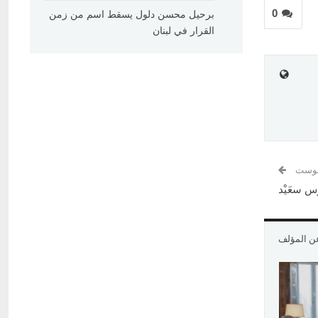
0
برحيل محسن دلول يسقط اسم من زمن
القرار في لبنان
 بوست
س سعَيْد
عن المؤلف