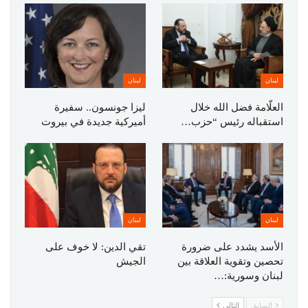
لبنان
لبنان
العلّامة فضل الله خلال
ليزا جونسون.. سفيرة
استقباله رئيس “حزب…
أميركية جديدة في بيروت
لبنان
لبنان
الأسد يشدد على ضرورة
تقي الدين: لا خوف على
تحصين وتقوية العلاقة بين
الجيش
لبنان وسورية:…
السابق
التالي