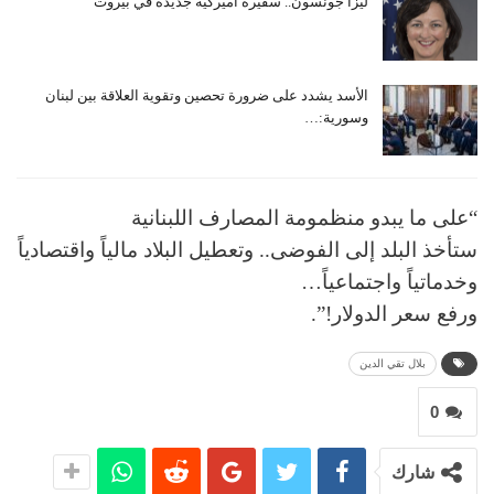
ليزا جونسون.. سفيرة أميركية جديدة في بيروت
الأسد يشدد على ضرورة تحصين وتقوية العلاقة بين لبنان
وسورية:…
“على ما يبدو منظمومة المصارف اللبنانية
ستأخذ البلد إلى الفوضى.. وتعطيل البلاد مالياً واقتصادياً
وخدماتياً واجتماعياً…
ورفع سعر الدولار!”.
بلال تقي الدين
0
شارك