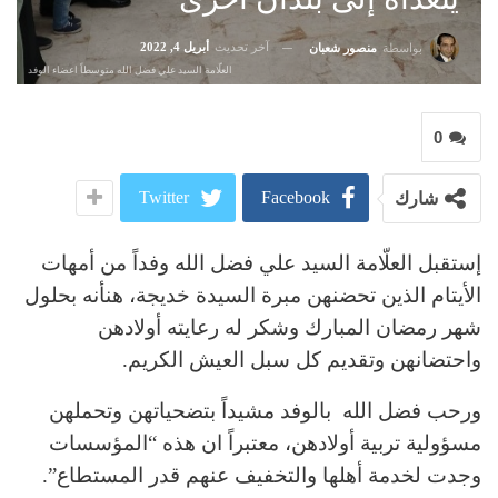
آخر تحديث
أبريل 4, 2022
بواسطة
منصور شعبان
العلّامة السيد علي فضل الله متوسطاً اعضاء الوفد
0
Twitter
Facebook
شارك
إستقبل العلّامة السيد علي فضل الله وفداً من أمهات
الأيتام الذين تحضنهن مبرة السيدة خديجة، هنأنه بحلول
شهر رمضان المبارك وشكر له رعايته أولادهن
واحتضانهن وتقديم كل سبل العيش الكريم.
ورحب فضل الله بالوفد مشيداً بتضحياتهن وتحملهن
مسؤولية تربية أولادهن، معتبراً ان هذه “المؤسسات
وجدت لخدمة أهلها والتخفيف عنهم قدر المستطاع”.