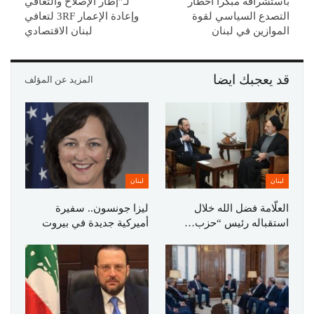
باستشرافه مبكراً اخطار
لـ”إطار الإصلاح والتعافي
التصدع السياسي لقوة
وإعادة الإعمار 3RF لتعافي
الموازين في لبنان
لبنان الاقتصادي
قد يعجبك ايضا
المزيد عن المؤلف
لبنان
لبنان
العلّامة فضل الله خلال
ليزا جونسون.. سفيرة
استقباله رئيس “حزب…
أميركية جديدة في بيروت