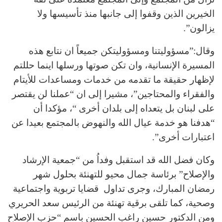
الخيرين الذين وقفوا إلى جانبها منذ تأسيسها ولا
يزالون”.
وقال:”مسؤوليتنا ومسؤوليتكن جميعاً ان نتابع هذه
المسيرة الإنسانية، وان تكن صوتها ورسلها اينما حللتم
لإظهار حقيقة ما تقدمه من خدمات ومساعدات للأيتام
والفقراء والمحتاجين”، مشيرا إلى ان “عملنا لن يقتصر
على لبنان بل يتعداه إلى بلدان أخرى “، مؤكدا أن
“هدفنا هو خدمة عيال الله والنهوض بالمجتمع بعيدا عن
اعتبارات أخرى”.
وكان فضل الله قد استقبل وفداُ من “جمعية الإرشاد
والإصلاح” برئاسة جمال محيو للتهنئة بحلول شهر
رمضان المبارك، وجرى تداول قضايا تربوية واجتماعية
وصحية، كما تلقى برقية تهنئة من الرئيس سعد الحريري
ومن الدكتور حسين راغب الحسين باسم “حزب الإصلاح