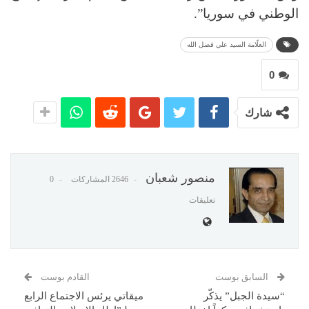
الوطني في سوريا”.
العلّامة السيد علي فضل الله
0
شارك
منصور شعبان
2646 المشاركات
0
تعليقات
السابق بوست
القادم بوست
“سيدة الجبل” يذكّر
ميقاتي يرئس الاجتماع الرابع