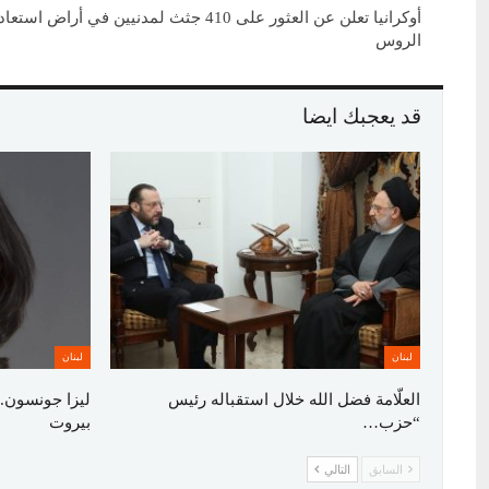
أوكرانيا تعلن عن العثور على 410 جثث لمدنيين في أراض ا
الروس
قد يعجبك ايضا
لبنان
لبنان
العلّامة فضل الله خلال استقباله رئيس
ليزا جونسون..
“حزب…
بيروت
السابق
التالي