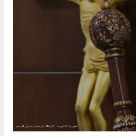
البطريرك الماروني الكاردينال مار بشارة بطرس الراعي