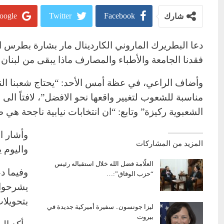
oogle+
Twitter
Facebook
شارك
دعا البطريرك الماروني الكاردينال مار بشارة بطرس الرا
فقدنا الجامعة والأطباء والمصارف ماذا يبقى من لب
وأضاف الراعي، في عظة أمس الأحد: “يحتاج شعبنا النا
مناسبة للشعوب لتغيير واقعها نحو الافضل”، لافتاً الى ا
الشعبوية ركيزة” وتابع: “ان انتخابات نيابية ناجحة هي
المزيد من المشاركات
واليوم 
العلّامة فضل الله خلال استقباله رئيس
وفيما دع
“حزب الوفاق”:…
يشرحوا 
بتحويلات
ليزا جونسون.. سفيرة أميركية جديدة في
بيروت