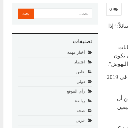
0
اً: “إذا
تصنيفات
ابات
أخبار مهمة
ن تكون
اقتصاد
 النهوض”.
خاص
وأشار الراعي إلى أنّ “مشروع الكابيتال كونترول كان ينبغي أن يمّر في 2019
دولي
رأي الموقع
ين أن
رياضة
يمين
صحة
عربي