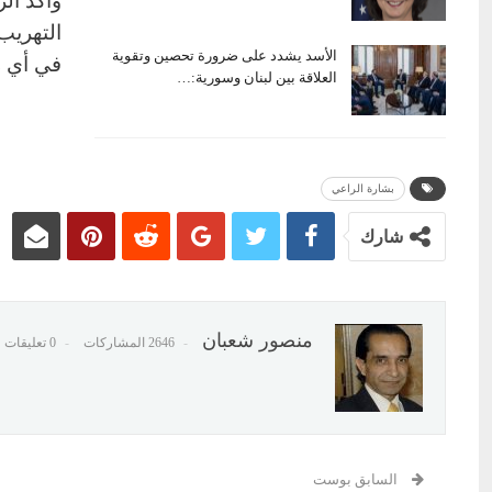
وأكد ال
التهريب
الأسد يشدد على ضرورة تحصين وتقوية
في أي ز
العلاقة بين لبنان وسورية:…
بشارة الراعي
شارك
منصور شعبان
2646 المشاركات
0 تعليقات
السابق بوست