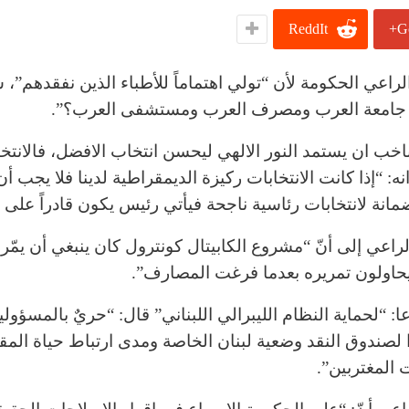
ReddIt
G
عي الحكومة لأن “تولي اهتماماً للأطباء الذين نفقدهم”، سائل
نان جامعة العرب ومصرف العرب ومستشفى العرب؟”.
خب ان يستمد النور الالهي ليحسن انتخاب الافضل، فالانتخ
نه: “إذا كانت الانتخابات ركيزة الديمقراطية لدينا فلا يجب أ
 ضمانة لانتخابات رئاسية ناجحة فيأتي رئيس يكون قادراً على
يحاولون تمريره بعدما فرغت المصارف”.
ا: “لحماية النظام الليبرالي اللبناني” قال: “حريٌ بالمسؤول
لصندوق النقد وضعية لبنان الخاصة ومدى ارتباط حياة المق
 المغتربين”.