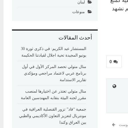
ية كمنع
لبنان
م نشهد
منوعات
أحدث المقالات
المستشار عبد الكريم: في ذكرى ثورة 30
يونيو المجيدة تحية اجلال لقيادتنا الحكيمة
0
منال متولي تحصد المركز الأول في أول
برنامج عربي لاعتماد مراجعي ومؤكدي
تقارير الاستدامة
منال متولي تعتذر عن اختيارها لمنصب
مقرر لجنه البيئة بنقابه المهندسين العامة
جمعية “فاد” تزور القنصلية العراقية في
مونتريال لتعزيز التعاون الأكاديمي والطبي
بين العراق وكندا
 بوست