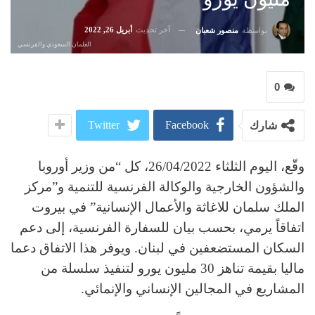
آخر تحديث
أبريل 26, 2022
بواسطة
منصور شعبان
العلمان السعودي والفرنسي
0
Twitter
Facebook
شارك
وقّع، اليوم الثلثاء 26/04/2022، كل “من وزير أوروبا
والشؤون الخارجية والوكالة الفرنسية للتنمية و”مركز
الملك سلمان للاغاثة والأعمال الإنسانية” في بيروت
اتفاقاً يرمي، بحسب بيان للسفارة الفرنسية، إلى دعم
السكان المستضعفين في لبنان. ويوفر هذا الاتفاق دعما
ماليا بقيمة تناهز 30 مليون يورو لتنفيذ سلسلة من
المشاريع في المجالين الإنساني والإنمائي.