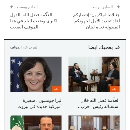
السابق بوست
القادم بوست
جنبلاط لماكرون: إنتصاركم
العلّامة فضل الله: الدول
أعاد تجديد الأمل لجهودكم
الكبرى وضعت البلد في هذا
المبذولة تجاه لبنان
الموقف الصعب
قد يعجبك ايضا
المزيد عن المؤلف
لبنان
لبنان
العلّامة فضل الله خلال
ليزا جونسون.. سفيرة
استقباله رئيس “حزب…
أميركية جديدة في بيروت