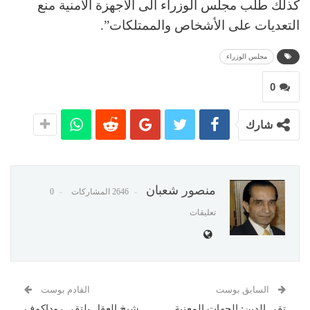
كذلك طلب مجلس الوزراء الى الأجهزة الأمنية منع
التعديات على الأشخاص والممتلكات”.
مجلس الوزراء
0
شارك
منصور شعبان
2646 المشاركات
0
تعليقات
السابق بوست
القادم بوست
تقي الدين: الجهات المعنية
شيخ العقل يلتقي روداكوف