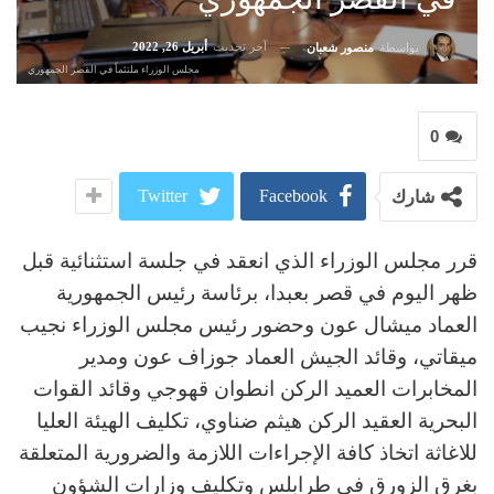
آخر تحديث
أبريل 26, 2022
بواسطة
منصور شعبان
مجلس الوزراء ملتئماً في القصر الجمهوري
0
Twitter
Facebook
شارك
قرر مجلس الوزراء الذي انعقد في جلسة استثنائية قبل
ظهر اليوم في قصر بعبدا، برئاسة رئيس الجمهورية
العماد ميشال عون وحضور رئيس مجلس الوزراء نجيب
ميقاتي، وقائد الجيش العماد جوزاف عون ومدير
المخابرات العميد الركن انطوان قهوجي وقائد القوات
البحرية العقيد الركن هيثم ضناوي، تكليف الهيئة العليا
للاغاثة اتخاذ كافة الإجراءات اللازمة والضرورية المتعلقة
بغرق الزورق في طرابلس وتكليف وزارات الشؤون