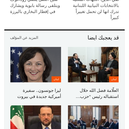
بالانتخابات النيابية اللبنانية
ويتلقى رسالة بابوية ويشارك
تدرك انها لن تحمل تغييراً
في إفطار البخاري باليرزة
كبيراً
قد يعجبك ايضا
المزيد عن المؤلف
لبنان
لبنان
العلّامة فضل الله خلال
ليزا جونسون.. سفيرة
استقباله رئيس “حزب…
أميركية جديدة في بيروت