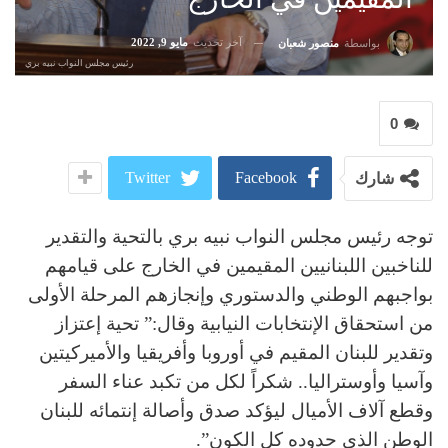
آخر تحديث
مايو 9, 2022
بواسطة
منصور شعبان
رئيس مجلس النواب نبيه بري
0
Twitter
Facebook
شارك
توجه رئيس مجلس النواب نبيه بري بالتحية والتقدير
للناخبين اللبنانيين المقيمين في الخارج على قيامهم
بواجبهم الوطني والدستوري وإنجازهم المرحلة الأولى
من استحقاق الإنتخابات النيابية وقال:” تحية إعتزاز
وتقدير للبنان المقيم في أوروبا وأفريقيا والأميركيتين
وآسيا وأوستراليا.. شكراً لكل من تكبد عناء السفر
وقطع آلاف الأميال ليؤكد صدق وأصالة إنتمائه للبنان
الوطن الذي حدوده كل الكون”.