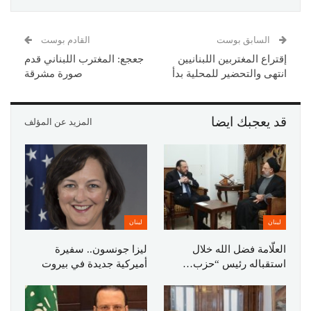
السابق بوست
القادم بوست
إقتراع المغتربين اللبنانيين
جعجع: المغترب اللبناني قدم
انتهى والتحضير للمحلية بدأ
صورة مشرقة
قد يعجبك ايضا
المزيد عن المؤلف
لبنان
لبنان
العلّامة فضل الله خلال
ليزا جونسون.. سفيرة
استقباله رئيس “حزب…
أميركية جديدة في بيروت