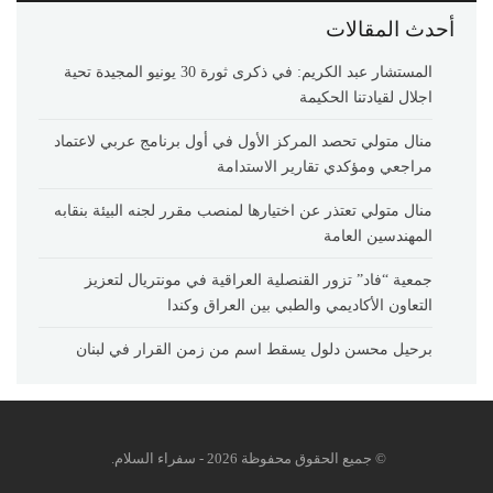
أحدث المقالات
المستشار عبد الكريم: في ذكرى ثورة 30 يونيو المجيدة تحية
اجلال لقيادتنا الحكيمة
منال متولي تحصد المركز الأول في أول برنامج عربي لاعتماد
مراجعي ومؤكدي تقارير الاستدامة
منال متولي تعتذر عن اختيارها لمنصب مقرر لجنه البيئة بنقابه
المهندسين العامة
جمعية “فاد” تزور القنصلية العراقية في مونتريال لتعزيز
التعاون الأكاديمي والطبي بين العراق وكندا
برحيل محسن دلول يسقط اسم من زمن القرار في لبنان
© جميع الحقوق محفوظة 2026 - سفراء السلام.