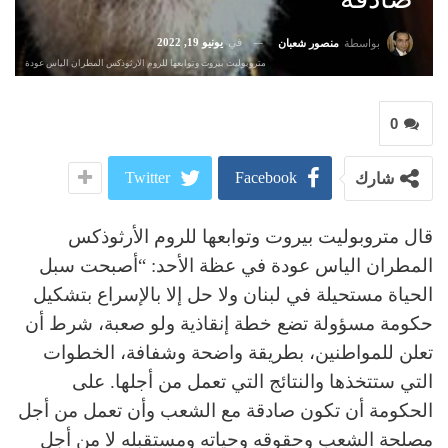
في
يونيو 19, 2022
بواسطة
منصور شعبان
متروبوليت بيروت وتوابعها للروم الارثوذكس المطران الياس عودة
0
Twitter
Facebook
شارك
قال متروبوليت بيروت وتوابعها للروم الأرثوذكس
المطران الياس عودة في عظة الأحد: “أصبحت سبل
الحياة مستحيلة في لبنان ولا حل إلا بالإسراع بتشكيل
حكومة مسؤولة تضع خطة إنقاذية ولو صعبة، شرط أن
تعلن للمواطنين، بطريقة واضحة وشفافة، الخطوات
التي ستتخذها والنتائج التي تعمل من أجلها. على
الحكومة أن تكون صادقة مع الشعب وأن تعمل من أجل
مصلحة الشعب وحقوقه وحياته ومستقبله لا من أجل