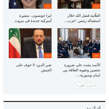
لبنان
لبنان
العلّامة فضل الله خلال
ليزا جونسون.. سفيرة
استقباله رئيس “حزب…
أميركية جديدة في بيروت
لبنان
لبنان
الأسد يشدد على ضرورة
تقي الدين: لا خوف على
تحصين وتقوية العلاقة بين
الجيش
لبنان وسورية:…
السابق
التالي
اترك رد