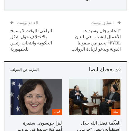
السابق بوست
القادم بوست
“إتحاد رجال وسيدات
الراعي: الوقت لا يسمح
الأعمال الشباب في لبنان
بالاختلاف حول شكل
FYBL” يحذر من سقوط
الحكومة وانتخاب رئيس
الدولة ويدعو لزيادة الرواتب
للجمهورية
قد يعجبك ايضا
المزيد عن المؤلف
لبنان
لبنان
العلّامة فضل الله خلال
ليزا جونسون.. سفيرة
استقباله رئيس “حزب…
أميركية جديدة في بيروت