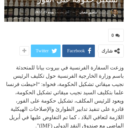
آخر تحديث
يونيو 25, 2022
بواسطة
منصور شعبان
وزارة الخارجية الفرنسية
0
Twitter
Facebook
شارك
وزعت السفارة الفرنسية في بيروت بيانا للمتحدثة
باسم وزارة الخارجية الفرنسية حول تكليف الرئيس
نجيب ميقاتي تشكيل الحكومة، فحواه: “احيطت فرنسا
علما بتكليف السيد نجيب ميقاتي تشكيل الحكومة،
ويعود للرئيس المكلف، تشكيل حكومة على الفور،
قادرة على تنفيذ تدابير الطوارئ والإصلاحات الهيكلية
اللازمة لتعافي البلاد ، كما تم التفاوض عليها في أبريل
الماضي مع صندوق النقد الدولي (IMF)”.