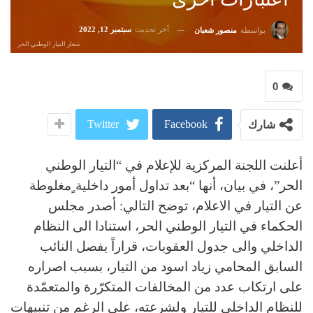
آخر تحديث
سبتمبر 12, 2022
بواسطة
منصور شعبان
شعار التيار الوطني الحر
0
Twitter
Facebook
شارك
أعلنت اللجنة المركزية للإعلام في “التيار الوطني
الحر”، في بيان، أنها “بعد تداول أمور داخلية ٍمغلوطة
عن التيار في الاعلام، توضح التالي: أصدر مجلس
الحكماء في التيار الوطني الحر، استنادا الى النظام
الداخلي والى جدول العقوبات، قراراً بفصل النائب
السابق المحامي زياد اسود من التيار، بسبب اصراره
على ارتكاب عدد من المخالفات المتكرّرة والمتعمّدة
للنظام الداخلي للتيار ولشرعته، على الرغم من تنبيهات