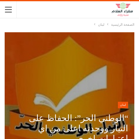
الصفحة الرئيسية
لبنان
لبنان
“الوطني الحر”: الحفاظ على
التيار ووحدته اعلى من اي
اعتبارات اخرى