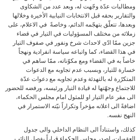
ومطالبات عدّة وجّهت له، وبعد عدد من الشكاوى
والتقارير بحقه قبل الانتخابات النيابية الأخيرة وخلالها
وبعدها، تتعلّق بتهجّمه الدائم، وخاصةً في الاعلام، على
زملائه من مختلف المسؤوليات في التيار في قضاء
جزين ممّا ادّى لاحداث شرخ ونفور في صفوف التيار
في هذا القضاء، كما واتباعه سياسة انفرادية ونهجاً
خاصاً به في القضاء ومع مكوّناته، ممّا ساهم في
خسارة للتيار، وبسبب عدم تجاوبه مع الدعوات
المتكرّرة له بالتهدئة وعدم تجاوبه مع دعوات عدّة
للاجتماع وجهّتها له قيادة التيار ورئيسه، ورفضه للحضور
الى مقر عام التيار او للمثول امام مجلس الحكماء،
اضافةً الى اعلانه مؤخراً وتكراراً نيّته الاستمرار في
النهج نفسه.
كذلك، واستناداً الى النظام الداخلي والى جدول
العقوبات، اصدر مجلس الحكماء قراراً بفصل النائب