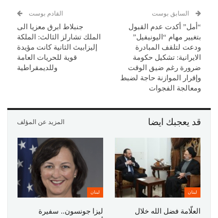
السابق بوست
القادم بوست
“أمل” أكدت عدم القبول
جنبلاط ابرق معزيا الى
بتغيير مهام “اليونيفيل”
الملك تشارلز الثالث: الملكة
ودعت لتلقف المبادرة
إليزابيث الثانية كانت مؤيدة
الايرانية: تشكيل حكومة
قوية للحريات العامة
ضرورة رغم ضيق الوقت
وللديمقراطية
وإقرار الموازنة حاجة لضبط
ومعالجة الفجوات
قد يعجبك ايضا
المزيد عن المؤلف
لبنان
لبنان
العلّامة فضل الله خلال
ليزا جونسون.. سفيرة