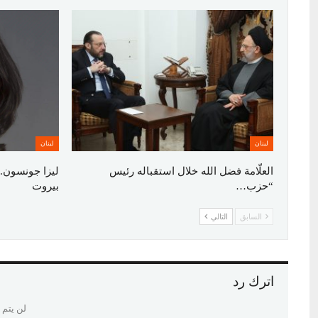
لبنان
لبنان
العلّامة فضل الله خلال استقباله رئيس
ليزا جونسون..
“حزب…
بيروت
السابق
التالي
اترك رد
لن يتم 