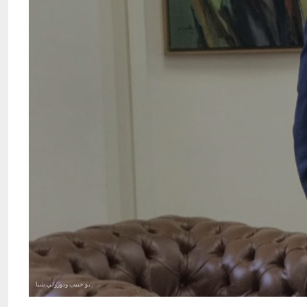
بو حبيب ودوروثي شيا