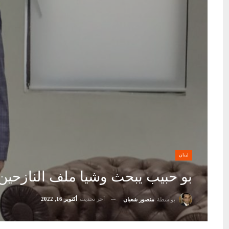
لبنان
بو حبيب يبحث وشيا ملف النازحين
آخر تحديث
أكتوبر 16, 2022
بواسطة
منصور شعبان