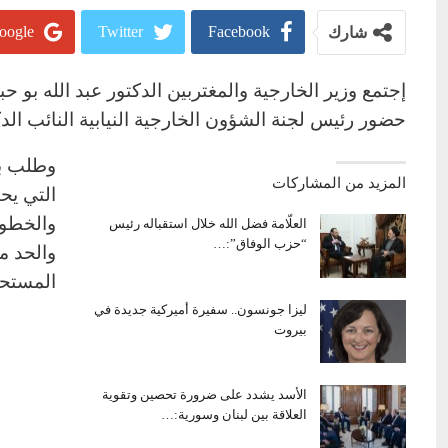
oogle+
Twitter
Facebook
شارك
إجتمع وزير الخارجية والمغتربين الدكتور عبد الله بو 
حضور رئيس لجنة الشؤون الخارجية النيابية النائب الدكتو
وطلب بو
المزيد من المشاركات
التي يح
والخطوا
العلّامة فضل الله خلال استقباله رئيس
“حزب الوفاق”:…
والحد م
المستحق
ليزا جونسون.. سفيرة أميركية جديدة في
بيروت
الأسد يشدد على ضرورة تحصين وتقوية
العلاقة بين لبنان وسورية:…