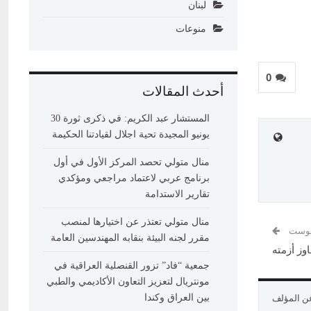
لبنان
منوعات
0
أحدث المقالات
المستشار عبد الكريم: في ذكرى ثورة 30
يونيو المجيدة تحية اجلال لقيادتنا الحكيمة
منال متولي تحصد المركز الأول في أول
برنامج عربي لاعتماد مراجعي ومؤكدي
تقارير الاستدامة
منال متولي تعتذر عن اختيارها لمنصب
 بوست
مقرر لجنه البيئة بنقابه المهندسين العامة
وز أزمته
جمعية “فاد” تزور القنصلية العراقية في
مونتريال لتعزيز التعاون الأكاديمي والطبي
بين العراق وكندا
عن المؤلف