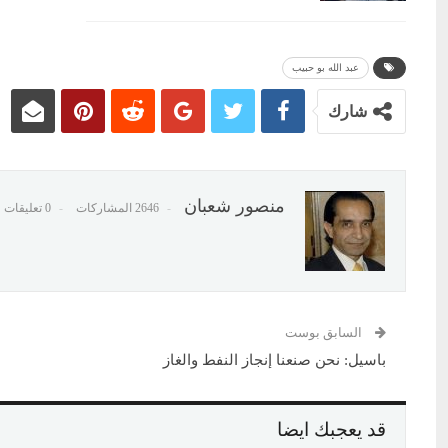
عبد الله بو حبيب
شارك
منصور شعبان
2646 المشاركات
0 تعليقات
السابق بوست
باسيل: نحن صنعنا إنجاز النفط والغاز
قد يعجبك ايضا