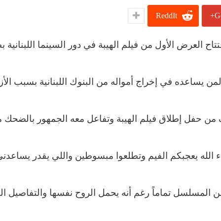
ReddIt
G
ح العرض الأول من فيلم الهيبة في دور السينما اللبنانية 
تيم حسن الجمهور مازحاً بمكافأة تزيد عن 10% لمن يساعده في إخراج أمواله من البنوك اللبنانية بسبب
ف من حفل إطلاق فيلم الهيبة وتفاعل معه الجمهور بالضحك 
ء الله يعجبكم الفيم وتطلعوا مبسوطين واللي يقدر يساعدني
 المسلسل تماماً رغم أنه يحمل الروح نفسها والتفاصيل ال