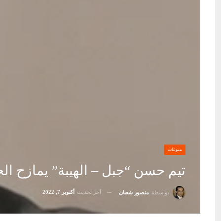
منوعات
تيم حسن “جبل – الهيبة” يمازح ال
آخر تحديث
أكتوبر 7, 2022
بواسطة
منصور شعبان