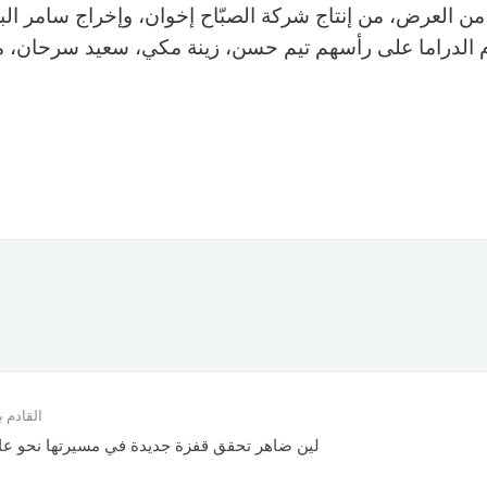
ن العرض، من إنتاج ​شركة الصبّاح​ إخوان، وإخراج ​سامر ال
وم الدراما على رأسهم تيم حسن، زينة مكي، سعيد سرحان، م
القادم
لين ضاهر تحقق قفزة جديدة في مسيرتها نحو عا