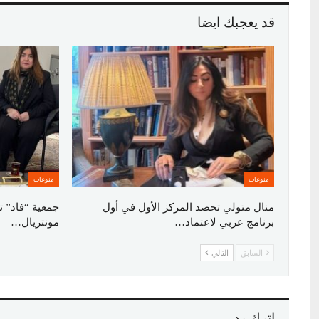
قد يعجبك ايضا
منوعات
منوعات
منال متولي تحصد المركز الأول في أول
جمعية “فاد” ت
برنامج عربي لاعتماد…
مونتريال…
السابق
التالي
اترك رد