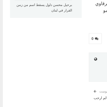
برقاوي
برحيل محسن دلول يسقط اسم من زمن
و
القرار في لبنان
0
 بوست
لم ارحب