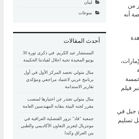
لبنان
ر من
منوعات
صة أنه
هدة
أحدث المقالات
المستشار عبد الكريم: في ذكرى ثورة 30
إمارات،
يونيو المجيدة تحية اجلال لقيادتنا الحكيمة
منال متولي تحصد المركز الأول في أول
لخمسة
برنامج عربي لاعتماد مراجعي ومؤكدي
تقارير الاستدامة
ر فيلم
منال متولي تعتذر عن اختيارها لمنصب
مقرر لجنه البيئة بنقابه المهندسين العامة
ج جبل في
جمعية “فاد” تزور القنصلية العراقية في
ل تسليم
مونتريال لتعزيز التعاون الأكاديمي والطبي
بين العراق وكندا