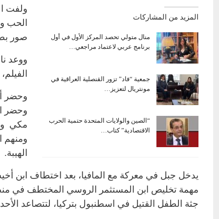
ولفت ال
المزيد من المشاركات
الحب وا
صور بطري
منال متولي تحصد المركز الأول في أول
برنامج عربي لاعتماد مراجعي…
ووعد نا
الفيلم،
جمعية “فاد” تزور القنصلية العراقية في
مونتريال لتعزيز…
وحضر أب
وحضر ال
“الصين والولايات المتحدة حتمية الحرب
مكي ونا
الاقتصادية” كتاب…
ومنهم ا
الهيبة.
يدخل جبل في معركة مع المافيا، بعد اختطاف ابن أخي
مهمة تخليص ابن المستثمر الروسي المختطف في منطقة
جثة الطفل القتيل في اسطنبول بتركيا، لتتصاعد الأحد