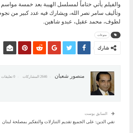
والفيلم يأتي ختاماً لمسلسل الهيبة بعد خمسة مواسم م
وتأليف سامر نصر الله​، ويشارك فيه عدد كبير من نج
لطوف، محمد عقيل، عبدو شاهين.
منوعات
شارك
منصور شعبان
2646 المشاركات
0 تعليقات
السابق بوست
تقي الدين: ‏على الجميع تقديم التنازلات والتفكير بمصلحة لبنان