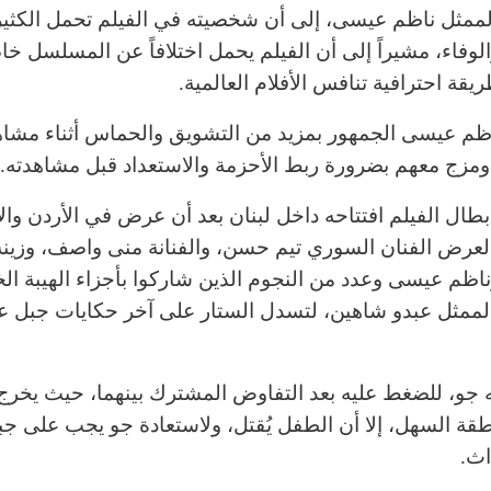
ممثل ناظم عيسى، إلى أن شخصيته في الفيلم تحمل الكثي
لوفاء، مشيراً إلى أن الفيلم يحمل اختلافاً عن المسلسل خا
قة احترافية تنافس الأفلام العالمية.
ظم عيسى الجمهور بمزيد من التشويق والحماس أثناء مشا
 ومزج معهم بضرورة ربط الأحزمة والاستعداد قبل مشاهدته.
طال الفيلم افتتاحه داخل لبنان بعد أن عرض في الأردن وال
عرض الفنان السوري تيم حسن، والفنانة منى واصف، وزينة
ظم عيسى وعدد من النجوم الذين شاركوا بأجزاء الهيبة ا
لممثل عبدو شاهين، لتسدل الستار على آخر حكايات جبل عب
ه جو، للضغط عليه بعد التفاوض المشترك بينهما، حيث يخر
 السهل، إلا أن الطفل يُقتل، ولاستعادة جو يجب على جب
اث.