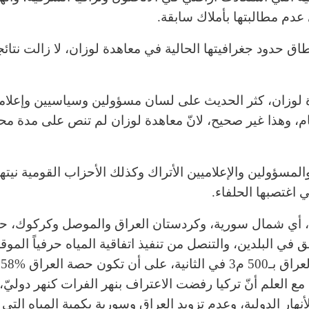
ي عدم مطالبتها بأملاك سابقة.
طاق حدود جغرافيتها الحالية في معاهدة لوزان، لا زالت نتائج
 لوزان، كثر الحديث على لسان مسؤولين وسياسيين وإعلام
ام، وهذا غير صحيح، لانّ معاهدة لوزان لم تنص على مدة محد
لمسؤولين والإعلاميين الأتراك وكذلك الأحزاب القومية نيت
 اغتصبها الحلفاء.
ول، أي شمال سورية، وكردستان العراق والموصل وكركوك، ح
ق في البلدين، والتنصل من تنفيذ اتفاقية المياه حرفياً الموق
987
مقررة، مع العلم أنّ تركيا رفضت الاعتراف بنهر الفرات كنهر دوليّ،
نهار الدولية، وعدم تزويد العراق وسورية بكمية المياه التي 