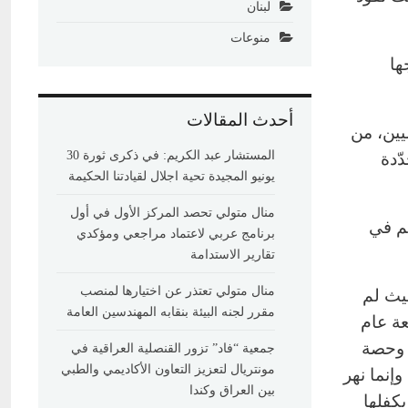
لبنان
منوعات
ها
أحدث المقالات
يين، من
المستشار عبد الكريم: في ذكرى ثورة 30
ّدة
يونيو المجيدة تحية اجلال لقيادتنا الحكيمة
منال متولي تحصد المركز الأول في أول
هم في
برنامج عربي لاعتماد مراجعي ومؤكدي
تقارير الاستدامة
منال متولي تعتذر عن اختيارها لمنصب
يث لم
مقرر لجنه البيئة بنقابه المهندسين العامة
عة عام
1 بين سورية وتركيا، والتي تقضي بتزويد سورية والعراق بـ500 م3 في الثانية، على أن تكون حصة العراق %58 وحصة
جمعية “فاد” تزور القنصلية العراقية في
مونتريال لتعزيز التعاون الأكاديمي والطبي
 وإنما نهر
بين العراق وكندا
يكفلها