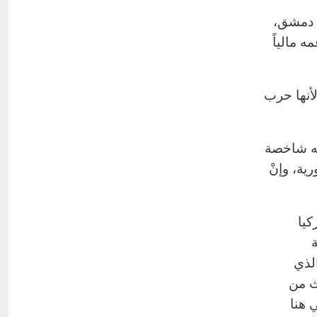
 دمشق،
 مالياً
أنها حرب
نه شاخصة
ية، وإنْ
ف عن نيات تركيا
ة
الذي
ث من
 هنا