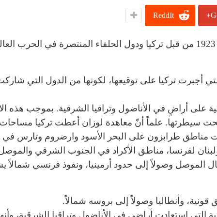
ReddIt
G
معاهدة لوزان التي تم التوقيع عليها يوم 24 تموز/يوليو 1923 من قبل تركيا ودول الحلفاء المنتصرة في الحرب ا
المعاهدة، ألغت معاهدة سيفر Sèvresلعام 1920 التي أجبرت تركيا على توقيعها، لكونها من الدول التي شارك
ية على أراضٍ في الأناضول وتراقيا الشرقية. بموجب هذه الات
تحت سيطرتها. علماً أنّ معاهدة لوزان أعطت تركيا مساحات
اهدة سيفر عام 1920، التي اقتطعت مناطق طرابزون على البحر الأسود وارضروم وتارس
 ولبنان لفرنسا، مناطق الأكراد في الجنوب الشرقي والموصل
مال الموصل وصولاً إلى حدود أرمينيا، ونفوذ فرنسي شمالاً ي
ونية، وأنطاليا وصولاً إلى بروسه شمالاً.
ة التي استعادت أراضي في الأناضول وتراقيا الشرقية، وأنه