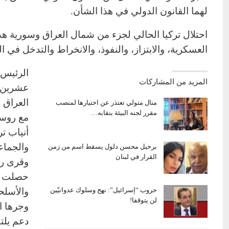
لهما القانون الدولي في هذا الشأن.
احتلال تركيا الحالي لجزء من شمال العراق وسورية هدف
العسكرية، والابتزاز، والنفوذ، والانخراط والتدخل في ا
الرئيس 
المزيد من المشاركات
عشرين س
العراق أ
منال متولي تعتذر عن اختيارها لمنصب
مقرر لجنه البيئة بنقابه…
مع روسي
أنياب ت
والجماع
برحيل محسن دلول يسقط اسم من زمن
القرار في لبنان
وقرى ري
حصلت هذ
والأسلح
حروب “إسرائيل”: نهج وسلوك عدوانيّين
لن يتوقفا!
وجرها ا
دعم يلت