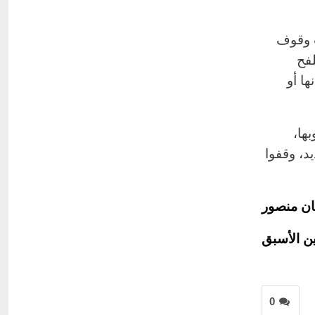
اب وقوف
لفح
ها أو
ها،
د، وقفوا
ان منصور
ين الأسبق
0