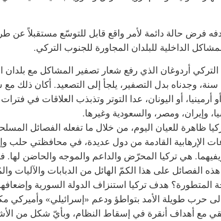
ه فرض حالة دائمة لأمر واقع قابل للتوسّع مستقبلاً عن طر
لمشاكل الداخلية للبلدان المجاورة للجنوب التركي.
التركي أردوغان الذي رفع شعار تصفير المشاكل مع بلدان ال
نة، وجدناه بدل التصفير، يلجأ إلى التصعيد. أكان ذلك مع س
و أرمينيا، أو اليونان، عدا التوتر وتذبذب العلاقات في فترا
ا، وإيران، ومصر، والسعودية وغيرها.
ركيا ظاهرة للعيان اليوم، من خلال ما تفعله الفصائل المسلح
ات الإرهابية القادمة من دول عديدة، في محافظتي حلب وإ
فيهما. هي تركيا المحرّض والداعم والموجه والحاضن لها. ف
ه الفصائل على هذا الكمّ الهائل من الدبابات والآليات والم
ة المتطورة؟ هدف تركيا استنزاف الدولة السورية وإضعافها و
لى حرب طويلة الأمد بتواطؤ ودعم «إسرائيلي» وأميركي 
قي مع أهداف أنقرة في إسقاط النظام، وبأيّ شكل من الأش