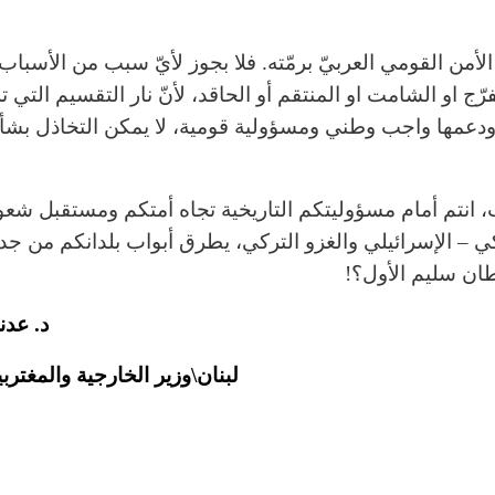
د الأمن القومي العربيّ برمّته. فلا بجوز لأيّ سبب من الأسب
ّج او الشامت او المنتقم أو الحاقد، لأنّ نار التقسيم التي ت
ها ودعمها واجب وطني ومسؤولية قومية، لا يمكن التخاذل بشأن
 انتم أمام مسؤوليتكم التاريخية تجاه أمتكم ومستقبل شعوب
ي – الإسرائيلي والغزو التركي، يطرق أبواب بلدانكم من جدي
طان سليم الأول؟!
د. عدن
لبنان\وزير الخارجية والمغترب