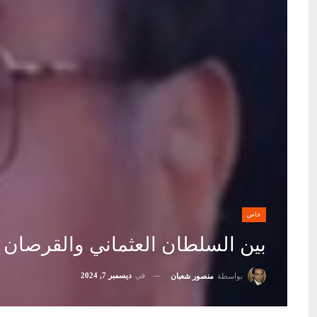
خاص
بين السلطان العثماني والقرصان ا
في
ديسمبر 7, 2024
بواسطة
منصور شعبان