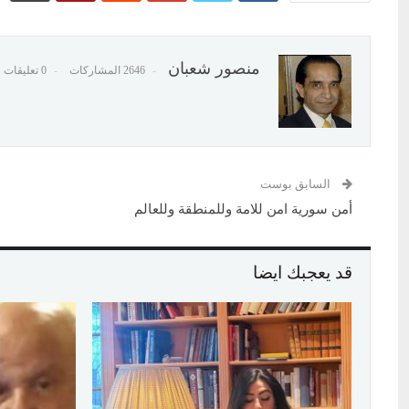
منصور شعبان
2646 المشاركات
0 تعليقات
السابق بوست
أمن سورية امن للامة وللمنطقة وللعالم
قد يعجبك ايضا