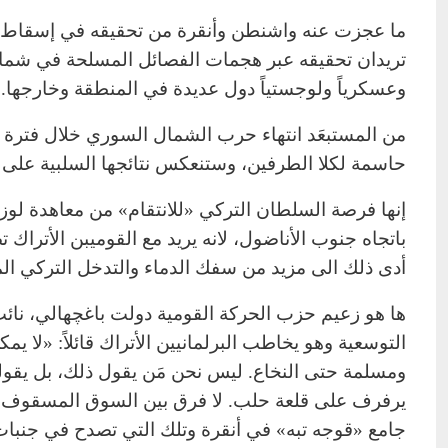
ما عجزت عنه واشنطن وأنقرة من تحقيقه في إسقاط ا
تريدان تحقيقه عبر هجمات الفصائل المسلحة في شما
وعسكرياً ولوجستياً دول عديدة في المنطقة وخارجها.
من المستبعَد انتهاء حرب الشمال السوري خلال فترة 
حاسمة لكلا الطرفين، وستنعكس نتائجها السلبية على ب
إنها فرصة السلطان التركي «للانتقام» من معاهدة لوز
باتجاه جنوب الأناضول، لانه يريد مع القوميبن الأتراك
أدى ذلك الى مزيد من سفك الدماء والتدخل التركي الم
التوسعية وهو يخاطب البرلمانيين الأتراك قائلاً: «لا يم
ومسلمة حتى النخاع. ليس نحن مَن يقول ذلك، بل يقوله ال
يرفرف على قلعة حلب. لا فرق بين السوق المسقوف ف
جامع «قوجه تبه» في أنقرة وتلك التي تصدح في جنبات 