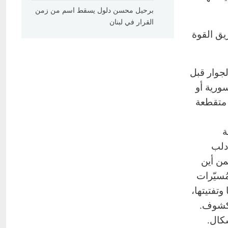
برحيل محسن دلول يسقط اسم من زمن
القرار في لبنان
يق القوة
جوار قبل
ورية أو
ت متقطعة
ة
دلب
من أين
ُسيّرات
تفتيتها،
مكشوف.
كال.