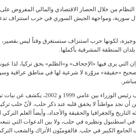
لنظام من خلال الحصار الاقتصادي والمالي المفروض على
ل سورية، ومواجهة الجيش السوري في حرب استنزاف تدعمه
وجيزة، لكونها حرب استنزاف ستستغرق وقتاً ليس بقصير، ل
لدان المنطقة المشرقية بأكملها.
ان التي يرى فيها «الإجحاف» و»الظلم» بحق تركيا، لذا عيو
 تصحيح «حقيقة» مزوّرة لا شرعية لها في مناطق عراقية وسور
باشر.
ها هو زعيم حزب الحركة القومية دولت باغچهالي، نائب رئيس الوزراء بين عامي 1999 و 2002، يكش
كن أن نجد مواطناً لا يخفق قلبه عند ذكر حلب، لأنّ حلب تركي
تاريخ والجغرافيا والحقيقة والأجداد، وأيضاً العلم التركي 
ي اسطنبول ونظيره في حلب، ولا بين الدعوات التي تنبع
الجامع الكبير في حلب. فالقوميّون الأتراك والشعب التركي