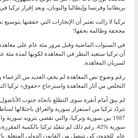
بريطانيا وفرنسا وإيطاليا واليونان، وبعد إقرار تركيا ف
تركيا لا زالت تعتبر أن الإنجازات التي حققتها بتوسيع ن
مجحفة وظالمة بحقها!
في السنوات الماضية وقبل مرور مئة عام على معاهدة
أن تركيا ستعيد النظر في المعاهدة لكونها لمدة مئة ع
لسريان المعاهدة.
رغم وضوح نص المعاهدة لم يخفِ العديد من الزعماء وا
التخلص من آثار المعاهدة واسترجاع «حقوق» تركيا التي
لم يبقَ أمام أنقرة سوى التطلع باتجاه جنوب الأناض
تتردّد تركيا من استفزاز سورية والعراق باحتلالها لمناط
سورية %42. رغم ذلك لم تتقيّد تركيا بالكمية ال
عابر للحدود، كي تتنصل من القانون الدولي المتعلق بالأ