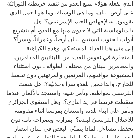
الذي يفعله هؤلاء لمنع العدو من تنفيذ خريطته التوراتيّة
على أرض لبنان، وما هي الوسيلة، وما هو العمل الذي
يقومون به لإجهاض الحلم الإسرائيلي؟! هل
بالدبلوماسية التي لا جدوى منها مع العدو، أم بتشريع
أبواب الجنوب ليستبيح لبنان أرضاً، وعمراناً، وبشراً؟!
إلى متى هذا العداء المستحكم، وهذه الكراهية
المتجذرة في نفوس العديد من اللبنانيين المقامرين،
والمغامرين بلبنان من مختلف الطوائف دون استثناء،
المشبوهة مواقفهم، المرتمين والمرتهنين دون تحفظ
للخارج، والداعمين للعدو سراً وعلانيّة؟! هل شمت
الفرنسي بمواطنه، وتآمر عليه، واستنجد بالألمان عندما
سقطت فرنسا في يد النازي؟! وهل استقوى الجزائري
وتآمر على أبناء بلده، واستعان بفرنسا أثناء مقاومته
للاحتلال الفرنسيّ لبلده؟! بمرارة، وبصراحة تامة دون
تحفظ، نتساءل: لماذا يتمنّى البعض في لبنان انتصار
العدو على إبن وطنه؟! لماذا يغضّ النظر عن عمد واضح