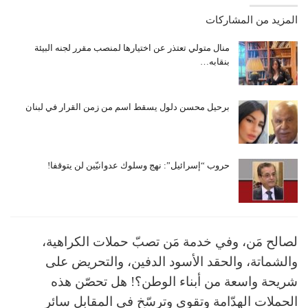
المزيد من المشاركات
منال متولي تعتذر عن اختيارها لمنصب مقرر لجنه البيئة
بنقابه…
برحيل محسن دلول يسقط اسم من زمن القرار في لبنان
حروب “إسرائيل”: نهج وسلوك عدوانيّين لن يتوقفا!
لصالح مَن، وفي خدمة مَن تصبّ حملات الكراهية،
والشماتة، والحقد الأسود الدفين، والتحريض على
شريحة واسعة من أبناء الوطن؟! هل تحصّن هذه
الحملات الهدّامة وتقوي وترسّخ في المقابل سائر