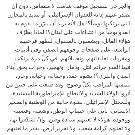
والجرحى لتسجيل موقف شامت لا متضامن، دون أن
تصدر عنهم إدانة للعدوان الإسرائيلي، أو تنديد بالمجازر
التي يرتكبها يومياً؟! هل لأنه يريد أن يبرّر ما يقوم به
العدو يومياً من اعتداءات على لبنان؟! لماذا يظرّف
هؤلاء القاتل، ويشمتون بالمقتول، لتظهر فرحتهم
الواسعة على صفحات وجوههم الصفر، وفي أدبيات
ومفردات تعليقاتهم، وتحليلاتهم، في كلّ مرة يرتكب
فيها العدو جرائم قتل، ودمار، وتهجير، وخراب بحق أبناء
المدن والقرى؟! نشوة حقد، وعمالة، وخيانة، وعار،
يلمسها المراقب بكلّ وضوح، وقد طبعت على جبين من
آثروا الولاء الشديد والانبطاح للإمبراطورية المستبدة،
وللمحتلّ الإسرائيلي. نشوة خالية من الوطنية والضمير
الإنساني، تأتي على حساب الوطن، وشعبه، وقضيته،
ووجوده. هؤلاء لا تعنيهم سيادة وطن، وإنْ تشدّقوا بها،
ولا تعنيهم كرامة شعب، ولا تحرير أرض، بقدر ما تعنيهم