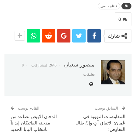
عدنان منصور
0
شارك
منصور شعبان
2646 المشاركات
0
تعليقات
السابق بوست
القادم بوست
المفاوضات النووية في
الدخان الابيض تصاعد من
عُمان: الاتفاق آتٍ وإنْ طال
مدخنة الفاتيكان إيذاناً
التفاوض!
بانتخاب البابا الجديد