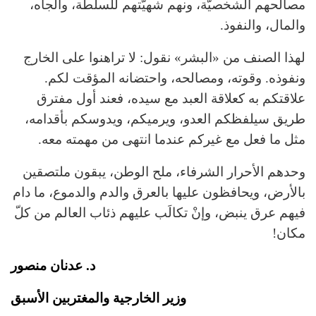
مصالحهم الشخصيّة، ونهم شهيّتهم للسلطة، والجاه،
والمال، والنفوذ.
لهذا الصنف من «البشر» نقول: لا تراهنوا على الخارج
ونفوذه. وقوته، ومصالحه، واحتضانه المؤقت لكم.
علاقتكم به كعلاقة العبد مع سيده، فعند أول مفترق
طريق سيلفظكم العدو، ويرميكم، ويدوسكم بأقدامه،
مثل ما فعل مع غيركم عندما انتهى من مهمته معه.
وحدهم الأحرار الشرفاء، ملح الوطن، يبقون ملتصقين
بالأرض، ويحافظون عليها بالعرق والدم والدموع، ما دام
فيهم عرق ينبض، وإنْ تكالَب عليهم ذئاب العالم من كلّ
مكان!
د. عدنان منصور
وزير الخارجية والمغتربين الأسبق