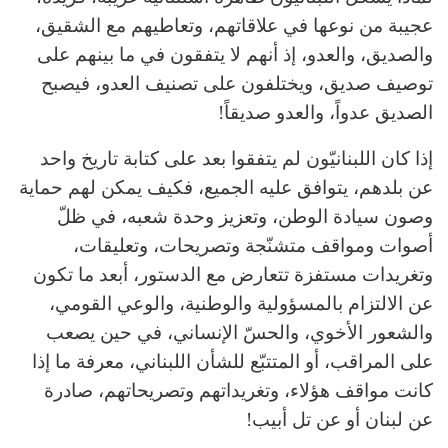
عجيبة من نوعها في علاقاتهم، وتعاطيهم مع الشقيق،
والصديق، والعدو، إذ أنهم لا يتفقون في ما بينهم على
توصيف صديق، ويختلفون على تصنيف العدو، فيصبح
الصديق عدواً، والعدو صديقاً!
إذا كان اللبنانيّون لم يتفقوا بعد على كتابة تاريخ واحد
عن بلدهم، يتوافق عليه الجميع، فكيف يمكن لهم حماية
وصون سيادة الوطن، وتعزيز وحدة شعبه، في ظلّ
أصوات ومواقف متشنّجة وتصريحات، وتعليقات،
وتغريدات مستفزة تتعارض مع الدستور، أبعد ما تكون
عن الالتزام بالمسؤولية والوطنية، والوعي القومي،
والشعور الأخوي، والحسّ الإنساني، في حين يصعب
على المراقب، أو المتتبّع للشأن اللبناني، معرفة ما إذا
كانت مواقف هؤلاء، وتغريداتهم وتصريحاتهم، صادرة
عن لبنان أو عن تل أبيب!