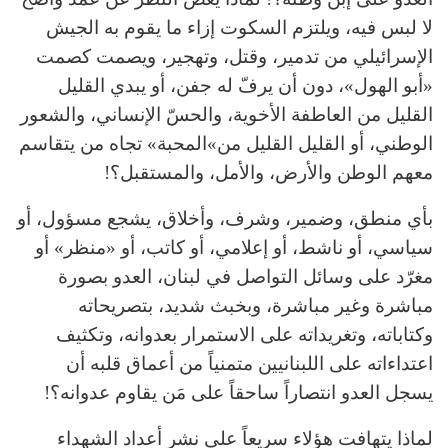
لا لبس فيه، ويلتزم السكوت إزاء ما يقوم به الجيش
الإسرائيلي من تدمير، وقتل، وتهجير، ويصمت كصمت
«أبو الهول»، دون أن يرفّ له جفن، أو يبدي القليل
القليل من العاطفة الأخوية، والحسّ الإنساني، والشعور
الوطني، أو القليل القليل من»المحبة» تجاه من يتقاسم
معهم الوطن والأرض، والأمل، والمستقبل؟!
بأي منطق، وضمير، وشرف، وأخلاق، يشجع مسؤول، أو
سياسي، أو ناشط، أو إعلامي، أو كاتب، أو «منظر» أو
مغرّد على وسائل التواصل في لبنان، العدو بصورة
مباشرة وغير مباشرة، وبخبث شديد، بتصريحاته
وكتاباته، وتغريداته على الاستمرار بعدوانه، وتكثيف
اعتداءاته على اللبنانيين متمنياً من أعماق قلبه أن
يسجل العدو انتصاراً ساحقاً على مَن يقاوم عدوانه؟!
لماذا يتهافت هؤلاء سريعاً على نشر أعداد الشهداء