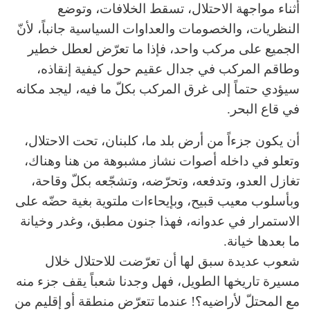
أثناء مواجهة الاحتلال، تسقط الخلافات، وتوضع
النظريات، والخصومات والعداوات السياسية جانباً، لأنّ
الجميع على مركب واحد، فإذا ما تعرّض لعطل خطير
وطاقم المركب في جدال عقيم حول كيفية إنقاذه،
سيؤدي حتماً إلى غرق المركب بكلّ ما فيه، ليجد مكانه
في قاع البحر.
أن يكون جزءاً من أرض بلد ما، كلبنان، تحت الاحتلال،
وتعلو في داخله أصوات نشاز مشبوهة من هنا وهناك،
تغازل العدو، وتدفعه، وتحرّضه، وتشجّعه بكلّ وقاحة،
وبأسلوب معيب قبيح، وبإيحاءات ملتوية بغية حضّه على
الاستمرار في عدوانه، فهذا جنون مطبق، وغدر وخيانة
ما بعدها خيانة.
شعوب عديدة سبق لها أن تعرّضت للاحتلال خلال
مسيرة تاريخها الطويل، فهل وجدنا شعباً يقف جزء منه
مع المحتلّ لأراضيه؟! عندما تتعرّض منطقة أو إقليم من