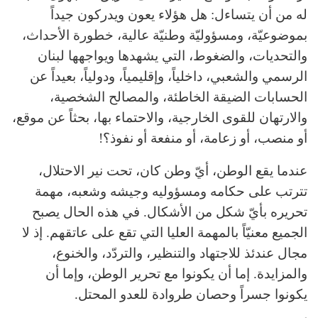
له من أن يتساءل: هل هؤلاء يعون ويدركون جيداً
بموضوعيّة، ومسؤوليّة وطنيّة عالية، خطورة الأحداث،
والتحديات، والضغوط، التي يشهدها ويواجهها لبنان
الرسمي والشعبي، داخلياً، وإقليمياً، ودولياً، بعيداً عن
الحسابات الضيقة الخاطئة، والمصالح الشخصية،
والارتهان للقوى الخارجية، والاحتماء بها، بحثاً عن موقع،
أو منصب، أو زعامة، أو منفعة أو نفوذ؟!
عندما يقع الوطن، أيّ وطن كان، تحت نير الاحتلال،
تترتب على حكامه ومسؤوليه وجيشه وشعبه، مهمة
تحريره بأيّ شكل من الأشكال. في هذه الحال يصبح
الجميع معنيّاً بالمهمة العليا التي تقع على عاتقهم. إذ لا
مجال عندئذ للاجتهاد والتنظير، والتردّد، والخنوع،
والمزايدة. إما أن يكونوا مع تحرير الوطن، وإما أن
يكونوا جسراً وحصان طروادة للعدو المحتل.