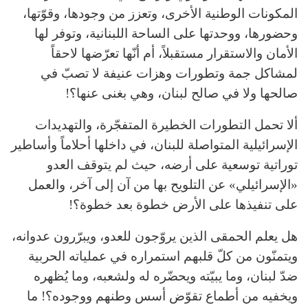
المكونات الوطنية الأخرى، وتعزز من وجودها، وقوّتها،
وحضورها، ووحدتها على الساحة اللبنانية، وتوفر لها
الأمان والاستقرار مستقبلاً، أم أنّها تعرّضها لاحقاً
لمشاكل جمة وتطورات وهزات عنيفة لا تصبّ في
صالحها ولا في صالح لبنان، وهي بغنى عنها؟!
ألا تحمل التطورات الخطيرة المتفجّرة، والتهديدات
الإسرائيلية المتواصلة للبنان، في داخلها أحلاماً وأساطير
توراتية توسعية على أرضه، حيث لم يتوقف العدو
«الإسرائيلي» عن التلويح بها من آن إلى آخر، والعمل
على تنفيذها على الأرض خطوة بعد خطوة؟!
هل يعلم الحمقى الذين يروّجون للعدو، ويبرّرون عدوانه،
ويتمنّون من كلّ قلبهم استمراره في عملياته الحربية
ضدّ لبنان، وما يبيّته ويحضّره له ولشعبه، وما يُظهره
ويخفيه من أطماع تقوّض أسس وطنهم ووجوده؟! ما