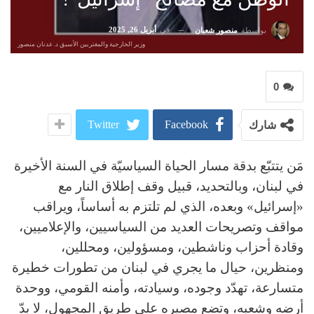
في
أبريل 26, 2025
بواسطة
منصور شعبان
وزير الخارجية والمغتربين الأسبق د. عدنان منصور
0
Twitter
Facebook
شارك
مَن يتتبّع بدقة مسار الحياة السياسيّة في السنة الأخيرة
في لبنان، وبالتحديد، قبيل وقف إطلاق النار مع
«إسرائيل» وبعده، الذي لم تلتزم به أساساً، ويراقب
مواقف وتصريحات العديد من السياسيين، والإعلاميين،
وقادة أحزاب وناشطين، ومسؤولين، ومحللين،
ومنظرين، حيال ما يجري في لبنان من تطورات خطيرة
متسارعة، تهدّد وجوده، وسيادته، وأمنه القومي، ووحدة
أرضه وشعبه، وتضع مصيره على طريق المجهول، لا بدّ