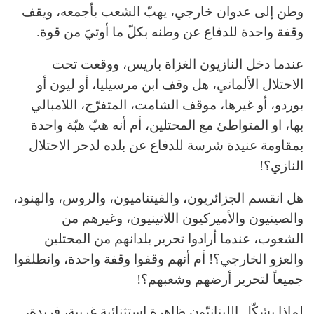
وطن إلى عدوان خارجي، يهبّ الشعب بأجمعه، ويقف
وقفة واحدة للدفاع عن وطنه بكلّ ما أوتيَ من قوة.
عندما دخل النازيون الغزاة باريس، ووقعت تحت
الاحتلال الألماني، هل وقف ابن مرسيليا، أو ليون أو
بوردو، أو غيرها، موقف الشامت، المتفرّج، اللامبالي
بها، او المتواطئ مع المحتلين، أم أنه هبّ هبّة واحدة
بمقاومة عنيدة شرسة للدفاع عن بلده لدحر الاحتلال
النازي؟!
هل انقسم الجزائريون، والفيتناميون، والروس، والهنود،
والصينيون والأميركيون اللاتينيون، وغيرهم من
الشعوب، عندما أرادوا تحرير بلدانهم من المحتلين
والعزو الخارجي؟! أم أنهم وقفوا وقفة واحدة، وانطلقوا
جميعاً لتحرير أرضهم وشعبهم؟!
لماذا يشكّل اللبنانيّون ظاهرة استثنائية غريبة، فريدة،