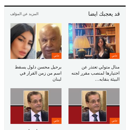
قد يعجبك ايضا
المزيد عن المؤلف
خاص
خاص
منال متولي تعتذر عن
برحيل محسن دلول يسقط
اختيارها لمنصب مقرر لجنه
اسم من زمن القرار في
البيئة بنقابه…
لبنان
خاص
خاص