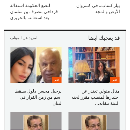
بيار كساب.. في كسروان
لتضع الحكومة استقالة
الأرض والمجد
قرداحي بتصرف بن سلمان
بعد استعانته بالحريري
قد يعجبك ايضا
المزيد عن المؤلف
خاص
خاص
منال متولي تعتذر عن
برحيل محسن دلول يسقط
اختيارها لمنصب مقرر لجنه
اسم من زمن القرار في
البيئة بنقابه…
لبنان