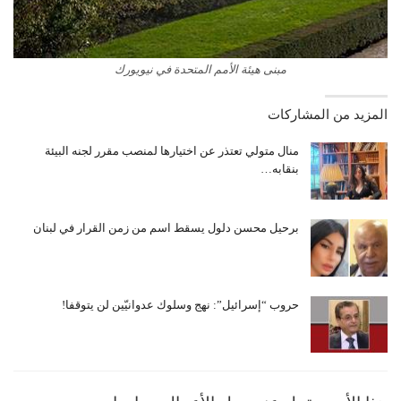
مبنى هيئة الأمم المتحدة في نيويورك
المزيد من المشاركات
منال متولي تعتذر عن اختيارها لمنصب مقرر لجنه البيئة
بنقابه…
برحيل محسن دلول يسقط اسم من زمن القرار في لبنان
حروب “إسرائيل”: نهج وسلوك عدوانيّين لن يتوقفا!