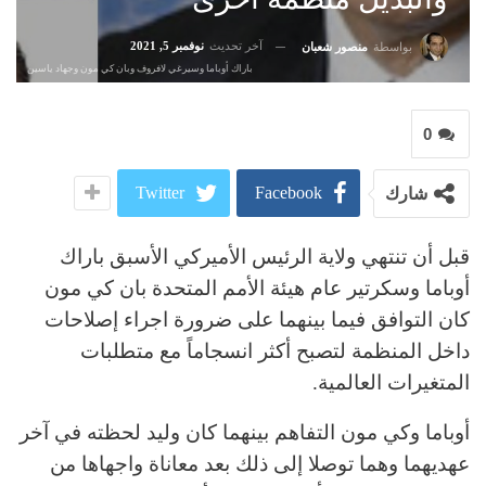
آخر تحديث
نوفمبر 5, 2021
بواسطة
منصور شعبان
باراك أوباما وسيرغي لافروف وبان كي مون وجهاد ياسين
0
Twitter
Facebook
شارك
قبل أن تنتهي ولاية الرئيس الأميركي الأسبق باراك
أوباما وسكرتير عام هيئة الأمم المتحدة بان كي مون
كان التوافق فيما بينهما على ضرورة اجراء إصلاحات
داخل المنظمة لتصبح أكثر انسجاماً مع متطلبات
المتغيرات العالمية.
أوباما وكي مون التفاهم بينهما كان وليد لحظته في آخر
عهديهما وهما توصلا إلى ذلك بعد معاناة واجهاها من