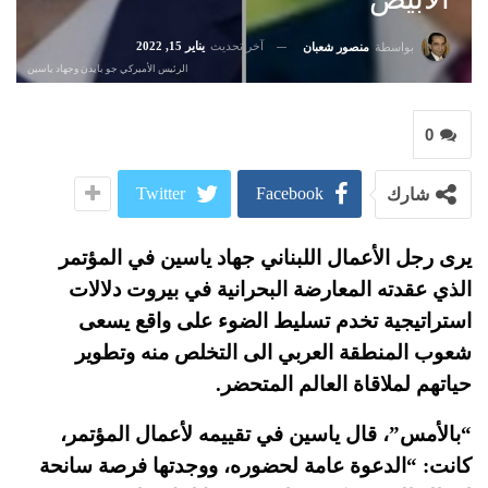
آخر تحديث
يناير 15, 2022
بواسطة
منصور شعبان
الرئيس الأميركي جو بايدن وجهاد ياسين
0
Twitter
Facebook
شارك
يرى رجل الأعمال اللبناني جهاد ياسين في المؤتمر
الذي عقدته المعارضة البحرانية في بيروت دلالات
استراتيجية تخدم تسليط الضوء على واقع يسعى
شعوب المنطقة العربي الى التخلص منه وتطوير
حياتهم لملاقاة العالم المتحضر.
“بالأمس”، قال ياسين في تقييمه لأعمال المؤتمر،
كانت: “الدعوة عامة لحضوره، ووجدتها فرصة سانحة