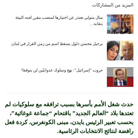
المزيد من المشاركات
منال متولي تعتذر عن اختيارها لمنصب مقرر لجنه البيئة
بنقابه…
برحيل محسن دلول يسقط اسم من زمن القرار في لبنان
حروب “إسرائيل”: نهج وسلوك عدوانيّين لن يتوقفا!
حدث شغل الأمم بأسرها بسبب ترافقه مع سلوكيات لم
تعتدها بلاد “العالم الجديد” باقتحام “جماعة غوغائية”،
بحسب تعبير الرئيس بايدن، مبنى الكونغرس، كردة فعل
رافضة لنتائج الانتخابات الرئاسية.