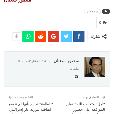
جهاد ياسين
0
شارك
منصور شعبان
2646 المشاركات
0
تعليقات
السابق بوست
القادم بوست
“أمل” و”حزب الله”: نعلن
“الطاقة” تجزم بأنها لم تتوقع
الموافقة على حضور
اتفاقية لتوريد غاز إسرائيلي