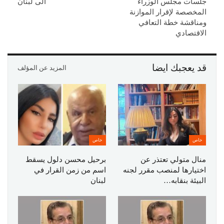
جلسات مجلس الوزراء
الى لبنان
المخصصة لإقرار الموازنة
ومناقشة خطة التعافي
الاقتصادي
قد يعجبك ايضا
المزيد عن المؤلف
خاص
خاص
منال متولي تعتذر عن
برحيل محسن دلول يسقط
اختيارها لمنصب مقرر لجنه
اسم من زمن القرار في
البيئة بنقابه…
لبنان