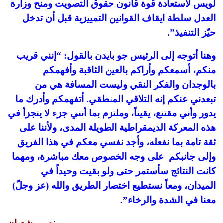
لويس لاستعادة قوة قانون حقوق التصويت ومنح وزارة
العدل سلطة ايقاف القوانين التمييزية قبل أن تدخل
حيّز التنفيذ”.
وهنا أتوجه إلى الرئيس جو بايدن بالقول: “إنني قريب
منكم، أسمعكم وأراكم بالعين الثاقبة وأفهمكم
بالوجدان والفكر النقي وليست المسافة هي من
تبعدني عنكم إنه التلاقي المنطقي. أتفهمكم وأدرك ما
يدور وأني مقتنع، يقيناً، وملتزم بما أنني جزء لا يتجزأ في
هذه المعركة الديمقراطية الطويلة المدى، ولأننا على
ثقة تامة بما نفعله، وأجد نفسي معكم في هذا الفريق
وإلى جانبكم على وجه الخصوص معك مباشرة، ومهما
كانت النتائج سأستمر حتى ولو بقيت وحيداً في
الميدان، ومعاً نستطيع اختصار الطريق والله (عز وجلّ)
معنا في الشدة والرخاء”.
منصور شعبان