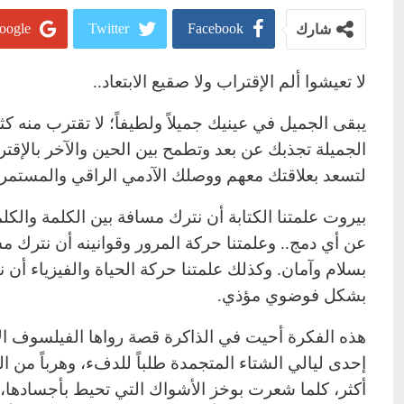
oogle+
Twitter
Facebook
شارك
لا تعيشوا ألم الإقتراب ولا صقيع الابتعاد..
يبقى الجميل في عينيك جميلاً ولطيفاً؛ لا تقترب منه 
الجميلة تجذبك عن بعد وتطمح بين الحين والآخر بالإقت
لتسعد بعلاقتك معهم ووصلك الآدمي الراقي والمستمر.
بيروت علمتنا الكتابة أن نترك مسافة بين الكلمة والك
عن أي دمج.. وعلمتنا حركة المرور وقوانينه أن نترك مساف
بسلام وآمان. وكذلك علمتنا حركة الحياة والفيزياء أن 
بشكل فوضوي مؤذي.
هذه الفكرة أحيت في الذاكرة قصة رواها الفيلسوف ال
إحدى ليالي الشتاء المتجمدة طلباً للدفء، وهرباً من ا
أكثر، كلما شعرت بوخز الأشواك التي تحيط بأجسادها، م