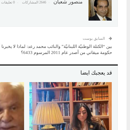
منصور شعبان
2646 المشاركات
0 تعليقات
السابق بوست
بين “الكتلة الوطنيّة اللبنانيّة” والنائب محمد رعد: لماذا لا يخبرنا أ
حكومة ميقاتي من أصدر عام 2011 المرسوم 6433؟
قد يعجبك ايضا