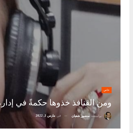
خاص
ومن القنافذ خذوها حكمةً في إدار
في
مارس 1, 2022
بواسطة
منصور شعبان