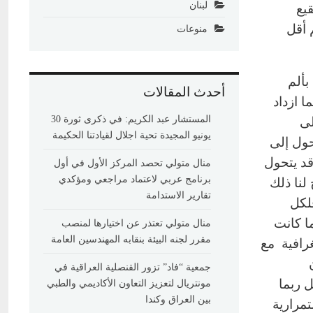
لبنان
يع
 أقل
منوعات
بألم
أحدث المقالات
ا ازداد
المستشار عبد الكريم: في ذكرى ثورة 30
لى
يونيو المجيدة تحية اجلال لقيادتنا الحكيمة
حول إلى
قد يتحول
منال متولي تحصد المركز الأول في أول
برنامج عربي لاعتماد مراجعي ومؤكدي
لنا ذلك
تقارير الاستدامة
فلكل
ا كانت
منال متولي تعتذر عن اختيارها لمنصب
مقرر لجنه البيئة بنقابه المهندسين العامة
رافية مع
ن
جمعية “فاد” تزور القنصلية العراقية في
 ربما
مونتريال لتعزيز التعاون الأكاديمي والطبي
بين العراق وكندا
تمرارية