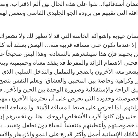
ن أصدقائها!.. بقوا على هذه الحال بين ألم الاقتراب، وصق
الدافئة التي تقيهم من برودة الجو الجليدي القاسي وتضمن لهم
سان عيوبه وأشواكه الخاصة التي قد لا تظهر لك ولا تشعرك 
 إلا عندما تكون على مسافة قريبة منه… البعض يعتقد أنه كلم
من يحبهم فإن هذا سيشعرهم بالسعادة، وهذا ليس صحيحاً ع
 فحتى الاهتمام الزائد والمفرط قد يفقد معناه وحميميته ويت
يشعر معه الآخرون بالضجر والتململ والتدخل السلبي الذي 
ر وكراهية وخاصة بين المحبين والعشاق؛ وبعلم النفس بتضح 
ق الراحة والإستقلالية وضرورة الوحدة بين الحين والآخر.. 
صوصيته وحدوده التي يحرص على أن يحترمها الآخرون مهم
ابتهم. لذا احرص على ضبط المسافة الآمنة والمساحة الجغ
 حتى وإن كانوا أقرب الأشخاص لروحك.. هنا لن تخسرهم إ
خصوصيتهم وأعطيتهم متنفساً للحياة دون تطفل وتقييد.. بل
قاتك الإنسانية أجمل وأكثر قدرة على النمو والازدهار والاس