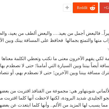
ReddIt
G
كثيراً.. فالبعض أجمل من بعيد…. والبعض ألطف من بعيد، وال
راب منها والتمتع بجمالها فحافظ على المسافة بينك وبين ال
لمة لكي يفهم الآخرون معنى ما نكتب وتعطي الكلمة معناها 
ة أيضاً بيننا وبين السيارة التي أمامنا؛ حتى لا نصطدم بها 
نترك مسافة بيننا وبين الآخرين؛ حتى لا نصطدم بهم، أو نتصا
ألماني شوبنهاور هي: مجموعة من القنافذ اقتربت من بعضه
لجو الجليدي شديد البرودة، لكنها لاحظت أنها كلما اقتربت م
ما يسبب لها المزيد من الألم.. وأنها كلما ابتعدت عن بعضه