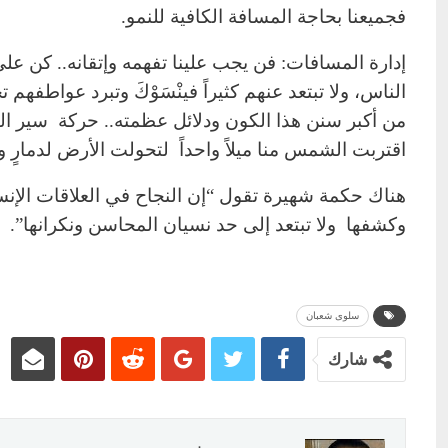
فجميعنا بحاجة المسافة الكافية للنمو.
إدارة المسافات: فن يجب علينا تفهمه وإتقانه.. كن على
الناس، ولا تبتعد عنهم كثيراً فينْسَوْكَ وتبرد عواطفه
من أكبر سنن هذا الكون ودلائل عظمته.. حركة سير الكو
اقتربت الشمس منا ميلاً واحداً لتحولت الأرض لدمارٍ وا
هناك حكمة شهيرة تقول “إن النجاح في العلاقات الإنس
وكشفها ولا تبتعد إلى حد نسيان المحاسن ونكرانها”.
سلوى شعبان
شارك