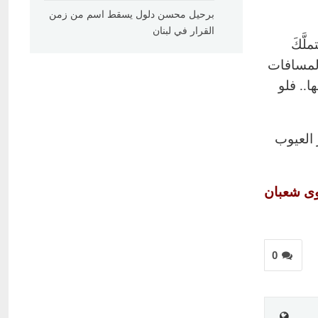
برحيل محسن دلول يسقط اسم من زمن
القرار في لبنان
َّكَ
المسافات
.. فلو
 العيوب
لوى شعبان
0