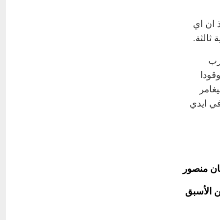
 ان اي
ثالثة.
رب
قودا
يغامر
في ايدي
نان منصور
ين الأسبق