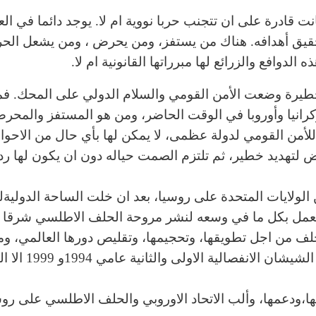
انت قادرة على ان تتجنب حربا نووية ام لا. يوجد دائما في ال
حقيق أهدافه. هناك من يستفز، ومن يحرض ، ومن يشعل الح
الدوافع والزرائع لها مبرراتها القانونية ام لا.
ت خطيرة وضعت الأمن القومي والسلام الدولي على المحك. ف
رانيا وأوروبا في الوقت الحاضر، ومن هو المستفز والمحر
 للأمن القومي لدولة عظمى، لا يمكن لها بأي حال من الاحوا
 لتهديد خطير، ثم تلتزم الصمت حياله دون ان يكون لها رد
لولايات المتحدة على روسيا، بعد ان خلت الساحة الدوليةله
يعمل بكل ما في وسعه لنشر مروحة الحلف الاطلسي شرقا ب
لحلف من اجل تطويقها، وتحجيمها، وتقليص دورها العالمي، وم
العمل بكل قوة على تفكيك الاتحاد الروسي. وما حرب ا
ا،ودعمها، وألب الاتحاد الاوروبي والحلف الاطلسي على روس