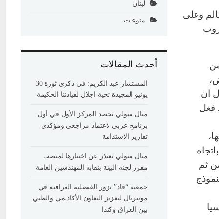
لبنان
عالم وعلى
منوعات
روب
أحدث المقالات
من
ض،
المستشار عبد الكريم: في ذكرى ثورة 30
ل ان
يونيو المجيدة تحية اجلال لقيادتنا الحكيمة
 فعل
منال متولي تحصد المركز الأول في أول
برنامج عربي لاعتماد مراجعي ومؤكدي
ا،
تقارير الاستدامة
اتجاه
منال متولي تعتذر عن اختيارها لمنصب
ن ثم
مقرر لجنه البيئة بنقابه المهندسين العامة
لشيشان الانفصالية الاولى والثانية عامي 1994و 1999 الا النموذج
جمعية “فاد” تزور القنصلية العراقية في
مونتريال لتعزيز التعاون الأكاديمي والطبي
يا
بين العراق وكندا