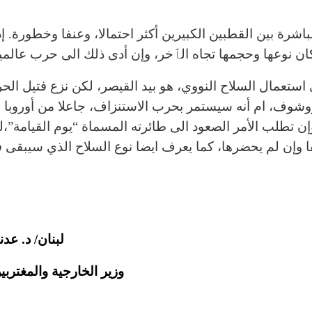
باشرة بين القطبين الكبيرين أكثر احتمالا، وعنفا وخطورة. إذ
ن نوعها وحجمها تجاه الٱخر، وإن أدى ذلك الى حرب عالمية 
استعمال السلاح النووي، هو بيد القيصر، لكن نزع فتيل الح
خروشوف، ام أنه سيستمر بحرب الاستنزاف، جاعلا من أوروبا و
إن تطلب الأمر الصعود الى طائرته المسماة “يوم القيامة”،ل
فا وإن لم يحضرها، كما يعرف ايضا نوع السلاح الذي سيبقى 
لبنان/ د. عد
وزير الخارجية والمغترب