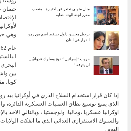
روسيا و
حصان طر
منال متولي تعتذر عن اختيارها لمنصب
مقرر لجنه البيئة بنقابه…
الإقتصا
لأوكراني
وهي حرب
برحيل محسن دلول يسقط اسم من زمن
القرار في لبنان
البالست
حروب “إسرائيل”: نهج وسلوك عدوانيّين
البحري 
لن يتوقفا!
بين واش
كوبا، م
إذا كان قرار استخدام السلاح الذري في أوكرانيا بيد ر
الذي يمنع توسيع نطاق العمليات العسكرية الدائرة، و
اوكرانيا عسكريا ،وماليا، ولوجستيا ، وبالتالي الاخذ 
والسلوك الاستفزازي العدائي الذي ما انفكت الولايات 
اليوم .