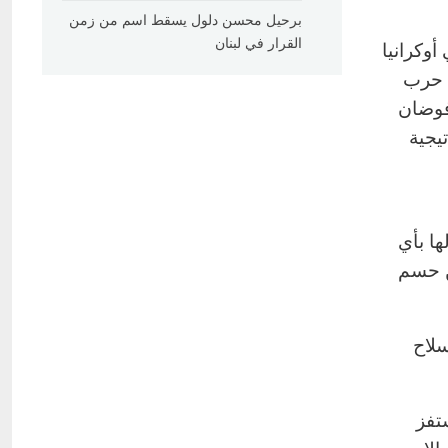
برحيل محسن دلول يسقط اسم من زمن
القرار في لبنان
وكرانيا
ا حرب
رفوضان
يجية
ها بأي
ن حسم
سلاح
تفز