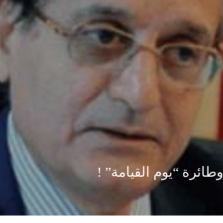
طائرة “يوم القيامة” !