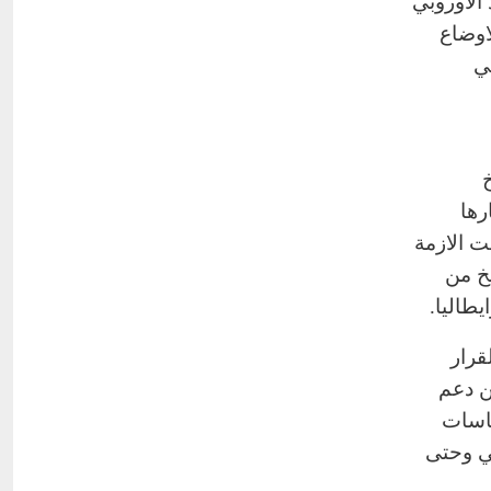
الاوروبي
اوضاع
ي
خ
رها
ت الازمة
خ من
يطاليا.
قرار
ن دعم
ياسات
تي وحتى