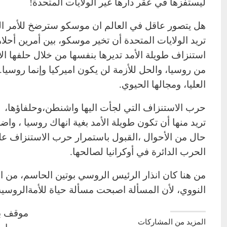
ليستفزها في عقر دارها غير الولايات المتحدة!
هل يتصور عاقل في العالم ان موسكو سترضخ للأمر الو
تريد الولايات المتحدة أن تخير موسكو، بين أمرين أحلاه
استنزاف طويلة الأمد تديرها بنفسها من خلال حلفها الا
من روسيا، والحل للأزمة لن يكون اميركيا وإنما روسيا.
العليا، ومجالها الحيوي.
حرب الاستنزاف التي لجأت اليها واشنطن،وحلفاؤها،
تريد منها أن تكون طويلة الأمد بغية انهاك روسيا ، و
حال من الأحوال ،القبول باستمرار حرب الاستنزاف علي
الحرب الدائرة في أوكرانيا لصالحها.
من هنا كان انذار الرئيس الروسي بوتين الحاسم، من 
النووي، لأن المسألة اصبحت مسألة حياة للأمةالروسية،
موقف بو
المزيد من المشاركات