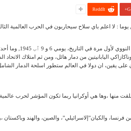
ReddIt
G
ن يوما : لا اعلم باي سلاح سيحاربون في الحرب العالمية الثال
اينشتاين الذي شهد استخدام الولايات المتحدة للسلاح النووي لأول مرة في التاريخ، يومي 6
ناكازاكي اليابانيتين من دمار هائل، ومن ثم امتلاك الاتحاد ا
ذا السلاح النووي, كان على يقين، ان دولا في العالم ستطور اسلحة الدمار الشام
طلقت منها ،وها هي أوكرانيا ربما تكون المؤشر لحرب عالمية ث
 1955، وقبل ان يرى كلا من فرنسا، والكيان”إلاسرائيلي”، والصين، والهند وباكستان 