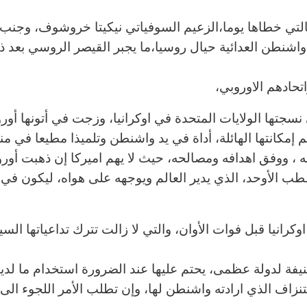
تي خطاها يوما،الزعيم السوفياتي نيكيتا خروشوف، وجنب ا
شنطن العدائية حيال روسيا،ما يجبر القيصر الروسي بعد ذ
تحادهم الاوروبي،
نسجتها الولايات المتحدة في اوكرانيا، وزجت في أتونها أورو
 إمكانتها الهائلة، أداة في يد واشنطن وتلميذا مطيعا في م
، ووفق اهدافه ومصالحه، حيث لا يهم اميركا إن ذهبت أوروب
لقطب الأوحد، الذي يدير العالم ويوجهه على هواه، ليكون في
كرانيا قبل فوات الأوان، والتي لا زالت تترك تداعياتها السي
نيفة لدولة عظمى، يحتم عليها عند الضرورة استخدام ما لدي
اف الذي ارادته واشنطن لها، وإن تطلب الأمر اللجوء الى 