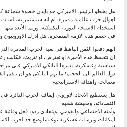
هل يخطو الرئيس الاميركي جو بايدن خطوة شجاعة كال
اهوال حرب عالمية مدمرة، ام انه سيستمر بسياسات وا
استخدام الاسلحة النووية التكتيكية، وربما الأبعد منها !
في خضم هذه الازمة المتفجرة، هل ادرك الاوروبيون وا
انهم دفعوا الثمن الباهظ في لعبة الحرب المدمرة التي 
ان تتحفظ هذه الأخيرة او تعترض، او تتريث، فكانت رغم
سياسية وعسكرية، يديرها اليانكي الاميركي على مزاجه 
دول العالم الى الجحيم! ما يهم اليانكي هو ان يبقى ا
مصالحه واهدافه الاستراتيجية.
هل يستطيع الاتحاد الاوروبي إيقاف الحرب الدائرة في او
اقتصاداته، ومعيشة شعبه،
وأمنه الاجتماعي والقومي ،ويتفادى ردود فعل وقائية ع
امكانات وترسانة عسكرية نوعية،لوضع حد لحرب الاستنز