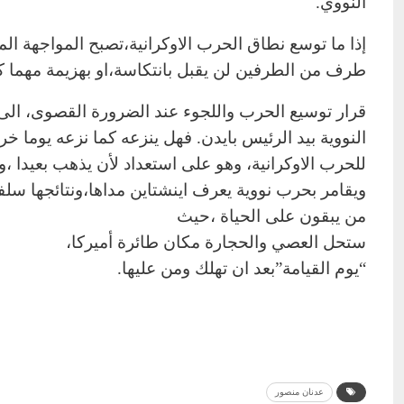
النووي.
إذا ما توسع نطاق الحرب الاوكرانية،تصبح المواجهة الم
طرف من الطرفين لن يقبل بانتكاسة،او بهزيمة مهما كا
قرار توسيع الحرب واللجوء عند الضرورة القصوى، الى 
النووية بيد الرئيس بايدن. فهل ينزعه كما نزعه يوما 
للحرب الاوكرانية، وهو على استعداد لأن يذهب بعيدا ،و
ويقامر بحرب نووية يعرف اينشتاين مداها،ونتائجها سل
من يبقون على الحياة ،حيث
ستحل العصي والحجارة مكان طائرة أميركا،
“يوم القيامة”بعد ان تهلك ومن عليها.
عدنان منصور