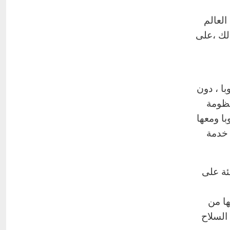
لعالم
لك ،على
با ، دون
نظومة
ا ومعها
 خدمة
ئة على
ها من
السلاح