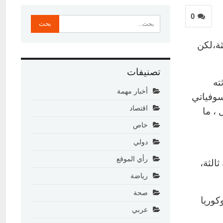
0
ثة،لكن
تصنيفات
 و 9 ٱب 1945, وما أحدثته
أخبار مهمة
لسوفياتي
اقتصاد
ل ، ما
خاص
دولي
رأي الموقع
الثة،
رياضة
صحة
،وكوريا
عربي