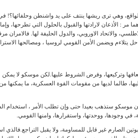
اقع، وهي ترى ريشها ينتف على يد واشنطن وحلفائها؟! في أ
ما مر : الأذعان لارادتها والقبول بالحلول التي تطرحها، وإم
طلسي، والاتحاد الاوروبي، والدول الحليفة لها. فالامران م
حل يتلاءم ويضمن الأمن القومي لروسيا ، ومصالحها الاسترات
اضعافها وتركيعها، وفرض الشروط عليها.لكن موسكو لا يمكن ل
ها، طالما لديها من مقومات القوة العسكرية، ما يمكنها م
ان موسكو ستذهب بعيدا حتى وإن تطلب الأمر ، استخدام ال
 في وجودها، ووحدتها، واستقرارها، وامنها القومي.
تين الصارم غير قابل للمساومة، ولا يقبل التراجع.فالذي اس