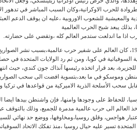
هددها، والذي حرض رئيس اوكرانيا زيلينسكي، وجعل الاتحاد 
وادة للحرب الاوكرانية،وكان السبب المباشر في تدهور ال
دية والمعيشية للشعوب الاوروبية ،عليه ان يوقف الدعم العبث
ا، بذلك يبعد شبح الحرب العالمية
 اذا ما اندلعت ستدمر العالم كله ،وتقضي على حضارته.
عام 1962، كان العالم على شفير حرب عالمية،بسبب نشر الصواري
ية السوفياتية في كوبا، ومن ثم رد الولايات المتحدة في حصا
للجزيرة، بعد قرار اتخذه رئيسها آنذاك جون كندي، حيث انته
نطن وموسكو في ما بعد،بتسوية افضت الى سحب الصواري
قابل سحب الأسلحة الذرية الاميركية من قواعدها في تركيا وا
وسيا، للحفاظ على وجودها وامنها، فإن واشنطن بيدها ايضا ال
اخذ العالم الى حرب عالمية مدمرة للجميع، وذلك بالتوقف ع
بالإعتبار هواجس، وقلق روسيا،ومخاوفها، ووضع حد نهائي للس
المتحدة تسير عليه حيال روسيا ،منذ تفكك الاتحاد السوفيا