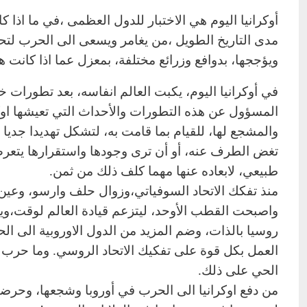
أوكرانيا اليوم هي الاختبار للدول العظمى ،في ما اذا ك
مدى التاريخ الطويل ،من يغامر ويسعى الى الحرب لت
ويؤججها، بدوافع وزرائع مختلفة، بمعزل عما اذا كانت هذه 
في أوكرانيا اليوم، يكبت العالم انفاسه، بعد تطورا
المسؤول عن هذه التطورات والأحداث التي تعيشها اوك
والمشجع لها، للقيام بما قامت به، لتشكل تهديدا جديا
تغض الطرف عنه، أو أن ترى وجودها واستقرارها يتعرض
طبيعي، لابعاده عنها مهما كلف ذلك من ثمن.
منذ تفكك الاتحاد السوفياتي،وزوال حلف وارسو، وعين ا
واصبحت القطب الأوحد، ليتزعم قيادة العالم لوقت،و
روسيا بالذات، وضم المزيد من الدول الاوروبية الى ا
الحي على ذلك.
من دفع اوكرانيا الى الحرب في أوروبا وشجعها، وحرضه