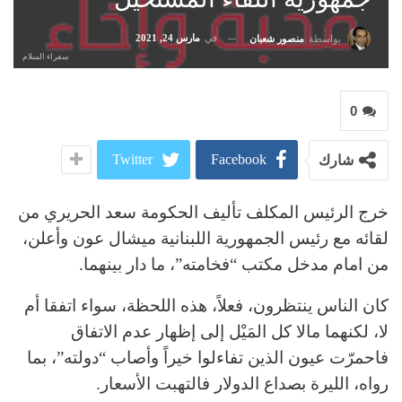
في
مارس 24, 2021
بواسطة
منصور شعبان
سفراء السلام
0
Twitter
Facebook
شارك
خرج الرئيس المكلف تأليف الحكومة سعد الحريري من
لقائه مع رئيس الجمهورية اللبنانية ميشال عون وأعلن،
من امام مدخل مكتب “فخامته”، ما دار بينهما.
كان الناس ينتظرون، فعلاً، هذه اللحظة، سواء اتفقا أم
لا، لكنهما مالا كل المَيْل إلى إظهار عدم الاتفاق
فاحمرّت عيون الذين تفاءلوا خيراً وأصاب “دولته”، بما
رواه، الليرة بصداع الدولار فالتهبت الأسعار.