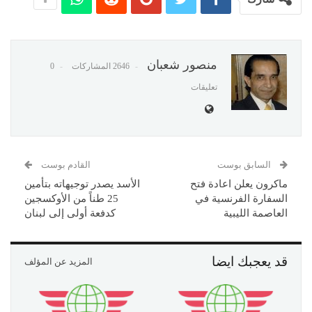
منصور شعبان
2646 المشاركات
0
تعليقات
السابق بوست
القادم بوست
ماكرون يعلن اعادة فتح
الأسد يصدر توجيهاته بتأمين
السفارة الفرنسية في
25 طناً من الأوكسجين
العاصمة الليبية
كدفعة أولى إلى لبنان
قد يعجبك ايضا
المزيد عن المؤلف