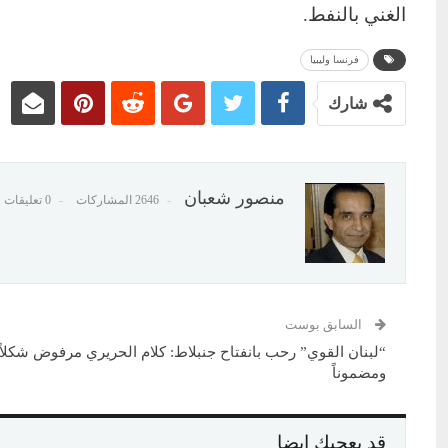
الغني بالنفط.
فرنسا وليبيا
شارك
منصور شعبان
2646 المشاركات
0 تعليقات
السابق بوست
“لبنان القوي” رحب بانفتاح جنبلاط: كلام الحريري مرفوض شكلاً
ومضموناً
قد يعجبك ايضا