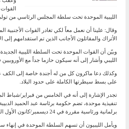
وعقب مب
القوات ا
الليبية الموحدة تحت سلطة المجلس الرئاسي من تولي م
وقال: علينا أن نعمل معاً لكي تغادر القوات الأجنبية ا
الأتراك والمقاتلون الأجانب الذين تم استقدامهم إلى ا
وبيّن أن القوات الموحدة تحت السلطة الليبية الجديد
الليبي وأشار إلى أنه سيكون حازما جداً مع الأوروبيين
وكذلك دعا ماكرون كل من له أجندة خاصة إلى الكف عن
على بسط سيطرتها الكاملة على حدود البلاد.
تجدر الإشارة إلى أنه في الخامس من فبراير/شباط الم
تنفيذية موحدة، تضم حكومة برئاسة عبد الحميد الدبيبة، 
برلمانية ورئاسية مقررة في 24 ديسمبر/كانون الأول المقبل.
ويأمل الليبيون أن تسهم السلطة الموحدة في إنهاء س