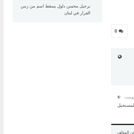
برحيل محسن دلول يسقط اسم من زمن
القرار في لبنان
0
 بوست
المستحيل
عن المؤلف