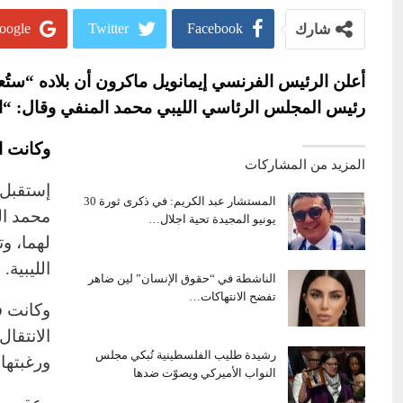
oogle+
Twitter
Facebook
شارك
أعلن الرئيس الفرنسي إيمانويل ماكرون أن بلاده “ستُعي
رئيس المجلس الرئاسي الليبي محمد المنفي وقال: “اعت
وكانت البعث
المزيد من المشاركات
إستقبل 
المستشار عبد الكريم: في ذكرى ثورة 30
محمد ال
يونيو المجيدة تحية اجلال…
لهما، وت
الليبية.
الناشطة في “حقوق الإنسان” لين ضاهر
تفضح الانتهاكات…
وكانت ف
رشيدة طليب الفلسطينية تُبكي مجلس
ورغبتها 
النواب الأميركي ويصوّت ضدها