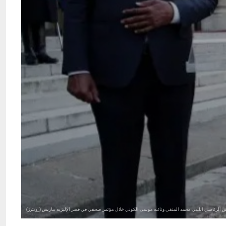
 الرئاسي الليبي محمد المنفي ونائبه موسى الكوني خلال مؤتمر صحفي في قصر الإليزيه بباريس (رويترز)