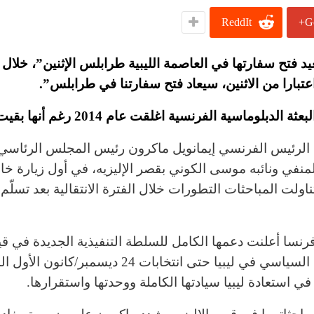
ReddIt
G
د فتح سفارتها في العاصمة الليبية طرابلس الإثنين”، خلال 
بارا من الاثنين، سيعاد فتح سفارتنا في طرابلس”.
ة الدبلوماسية الفرنسية اغلقت عام 2014 رغم أنها بقيت ناشطة.
الرئيس الفرنسي إيمانويل ماكرون رئيس المجلس الرئاسي 
منفي ونائبه موسى الكوني بقصر الإليزيه، في أول زيارة خا
ناولت المباحثات التطورات خلال الفترة الانتقالية بعد تسلّم
رنسا أعلنت دعمها الكامل للسلطة التنفيذية الجديدة في قي
الانتقال السياسي في ليبيا حتى انتخابات 24 ديسمبر/كانون
في استعادة ليبيا سيادتها الكاملة ووحدتها واستقرارها.