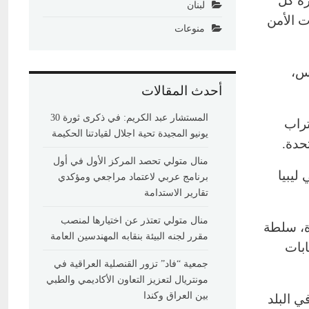
رة كل
لبنان
ت الأمن
منوعات
وس،
أحدث المقالات
المستشار عبد الكريم: في ذكرى ثورة 30
تراب
يونيو المجيدة تحية اجلال لقيادتنا الحكيمة
حدة.
منال متولي تحصد المركز الأول في أول
ليبيا
برنامج عربي لاعتماد مراجعي ومؤكدي
تقارير الاستدامة
منال متولي تعتذر عن اختيارها لمنصب
ة، سلطة
مقرر لجنه البيئة بنقابه المهندسين العامة
ابات
جمعية “فاد” تزور القنصلية العراقية في
مونتريال لتعزيز التعاون الأكاديمي والطبي
بين العراق وكندا
ي البلد